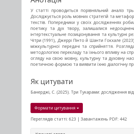
У статті проводиться порівняльний аналіз трь
Досліджується роль мовних стратегій та метафор
текстів. Попередники у своїх дослідженнях роб
поетику та дух твору, залишалися недооцінени
інтертекстуальне позиціонування та культурні ре
Чітри (1991), Джеррі Пінто й Шанти Гокхале (2023
міжкультурної передачі та сприйняття. Розгляд
методологією перекладу та їхнього впливу на спр
огляду на свою мовну, культурну та духовну наси
поетичною формою та виявити їхню діалогічну пр
Як цитувати
Банерджі, С. (2025). Три Тукарами: дослідження в
Формати цитування
Переглядів статті: 623 | Завантажень PDF: 442
##plugins.themes.bootstrap3.a