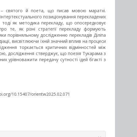
т. – святого й поета, що писав мовою маратхі.
 інтертекстуального позиціонування перекладених
, тоді як методика перекладу, що опосередковує
про те, як різні стратегії перекладу формують
дяки порівняльному дослідженню перекладів Діліпа
іації, висвітлюючи їхній значний вплив на процеси
лідження торкається критичних відмінностей між
тою, дослідження стверджує, що поезія Тукарама з
них урівноважити передачу сутності ідей бгакті з
/doi.org/10.15407/orientw2025.02.071