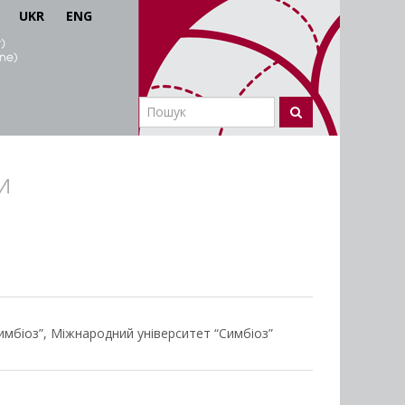
UKR
ENG
И
имбіоз”, Міжнародний університет “Симбіоз”