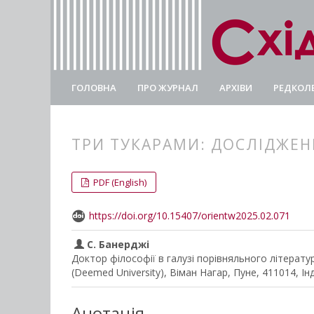
ГОЛОВНА
ПРО ЖУРНАЛ
АРХІВИ
РЕДКОЛЕ
ТРИ ТУКАРАМИ: ДОСЛІДЖЕН
##plugins.themes.bootstrap3.
##plugins.themes.bootstrap3.a
PDF (English)
https://doi.org/10.15407/orientw2025.02.071
С. Банерджі
Доктор філософії в галузі порівняльного літерат
(Deemed University), Віман Нагар, Пуне, 411014, Інд
Анотація