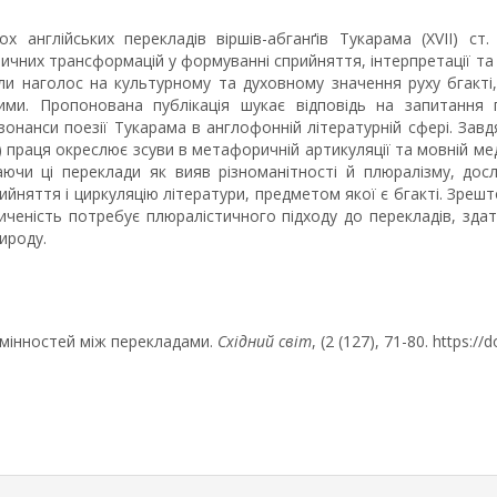
ох англійських перекладів віршів-абганґів Тукарама (XVII) с
ичних трансформацій у формуванні сприйняття, інтерпретації та
или наголос на культурному та духовному значення руху бгакті
ми. Пропонована публікація шукає відповідь на запитання 
зонанси поезії Тукарама в англофонній літературній сфері. Зав
) праця окреслює зсуви в метафоричній артикуляції та мовній мед
аючи ці переклади як вияв різноманітності й плюралізму, дос
ийняття і циркуляцію літератури, предметом якої є бгакті. Зреш
ченість потребує плюралістичного підходу до перекладів, здат
ироду.
ідмінностей між перекладами.
Східний світ
, (2 (127), 71-80. https:/
rticle.details##