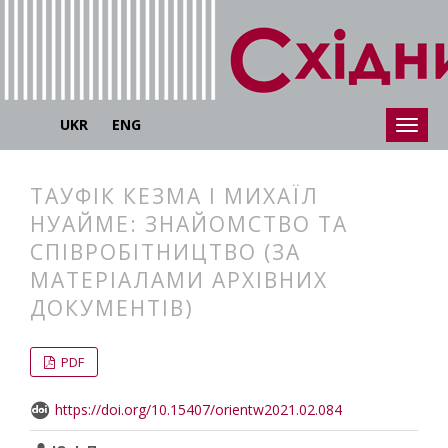
UKR
ENG
ТАУФІК КЕЗМА І МИХАЇЛ
НУАЙМЕ: ЗНАЙОМСТВО ТА
СПІВРОБІТНИЦТВО (ЗА
МАТЕРІАЛАМИ АРХІВНИХ
ДОКУМЕНТІВ)
##plugins.themes.bootstrap3.articl
##plugins.themes.bootstrap3.article
PDF
https://doi.org/10.15407/orientw2021.02.084