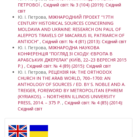
ПЕТРОВОЇ
,
Східний світ: № 3 (104) (2019): Східний
світ
Ю. І. Петрова,
МІЖНАРОДНИЙ ПРОЕКТ “17TH
CENTURY HISTORICAL SOURCES CONCERNING
MOLDAVIA AND UKRAINE: RESEARCH ON PAUL OF
ALEPPO’S TRAVELS OF MACARIUS III, PATRIARCH OF
ANTIOCH”
,
Східний світ: № 4 (81) (2013): Східний світ
Ю. І. Петрова,
МІЖНАРОДНА НАУКОВА
КОНФЕРЕНЦІЯ “ПОГЛЯД ЗІ СХОДУ: ЄВРОПА В
АРАБСЬКИХ ДЖЕРЕЛАХ” (КИЇВ, 22–23 ВЕРЕСНЯ 2015
Р.)
,
Східний світ: № 4 (89) (2015): Східний світ
Ю. І. Петрова,
РЕЦЕНЗІЯ НА: THE ORTHODOX
CHURCH IN THE ARAB WORLD, 700–1700: AN
ANTHOLOGY OF SOURCES / ED. BY S. NOBLE AND A.
TREIGER, FOREWORD BY METROPOLITAN EPHREM
(KYRIAKOS). – NORTHERN ILLINOIS UNIVERSITY
PRESS, 2014. – 375 P.
,
Східний світ: № 4 (85) (2014):
Східний світ