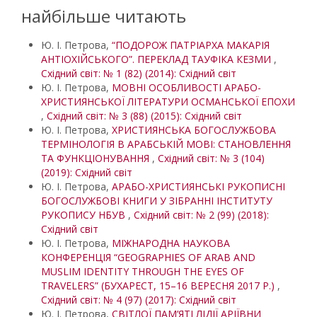
найбільше читають
Ю. І. Петрова,
“ПОДОРОЖ ПАТРІАРХА МАКАРІЯ
АНТІОХІЙСЬКОГО”. ПЕРЕКЛАД ТАУФІКА КЕЗМИ
,
Східний світ: № 1 (82) (2014): Східний світ
Ю. І. Петрова,
МОВНІ ОСОБЛИВОСТІ АРАБО-
ХРИСТИЯНСЬКОЇ ЛІТЕРАТУРИ ОСМАНСЬКОЇ ЕПОХИ
,
Східний світ: № 3 (88) (2015): Східний світ
Ю. І. Петрова,
ХРИСТИЯНСЬКА БОГОСЛУЖБОВА
ТЕРМІНОЛОГІЯ В АРАБСЬКІЙ МОВІ: СТАНОВЛЕННЯ
ТА ФУНКЦІОНУВАННЯ
,
Східний світ: № 3 (104)
(2019): Східний світ
Ю. І. Петрова,
АРАБО-ХРИСТИЯНСЬКІ РУКОПИСНІ
БОГОСЛУЖБОВІ КНИГИ У ЗІБРАННІ ІНСТИТУТУ
РУКОПИСУ НБУВ
,
Східний світ: № 2 (99) (2018):
Східний світ
Ю. І. Петрова,
МІЖНАРОДНА НАУКОВА
КОНФЕРЕНЦІЯ “GEOGRAPHIES OF ARAB AND
MUSLIM IDENTITY THROUGH THE EYES OF
TRAVELERS” (БУХАРЕСТ, 15–16 ВЕРЕСНЯ 2017 Р.)
,
Східний світ: № 4 (97) (2017): Східний світ
Ю. І. Петрова,
СВІТЛОЇ ПАМ’ЯТІ ЛІДІЇ АРІЇВНИ