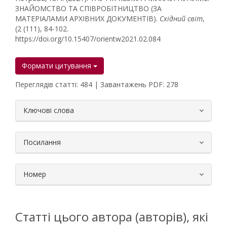
ЗНАЙОМСТВО ТА СПІВРОБІТНИЦТВО (ЗА
МАТЕРІАЛАМИ АРХІВНИХ ДОКУМЕНТІВ).
Східний світ
,
(2 (111), 84-102.
https://doi.org/10.15407/orientw2021.02.084
Формати цитування
Переглядів статті: 484 | Завантажень PDF: 278
##plugins.themes.bootstrap3.article.
Ключові слова
Посилання
Номер
Статті цього автора (авторів), які