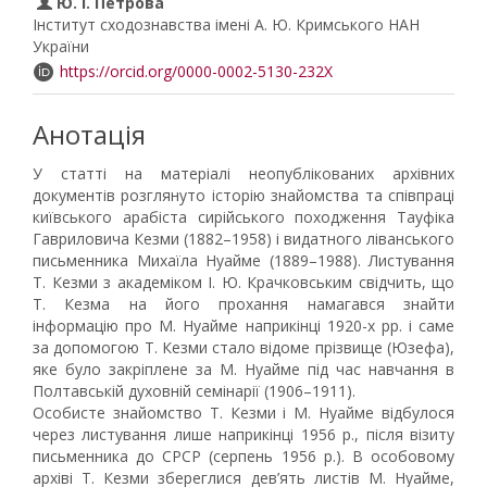
Ю. І. Петрова
Інститут сходознавства імені А. Ю. Кримського НАН
України
https://orcid.org/0000-0002-5130-232X
Анотація
У статті на матеріалі неопублікованих архівних
документів розглянуто історію знайомства та співпраці
київського арабіста сирійського походження Тауфіка
Гавриловича Кезми (1882–1958) і видатного ліванського
письменника Михаїла Нуайме (1889–1988). Листування
Т. Кезми з академіком І. Ю. Крачковським свідчить, що
Т. Кезма на його прохання намагався знайти
інформацію про М. Нуайме наприкінці 1920-х рр. і саме
за допомогою Т. Кезми стало відоме прізвище (Юзефа),
яке було закріплене за М. Нуайме під час навчання в
Полтавській духовній семінарії (1906–1911).
Особисте знайомство Т. Кезми і М. Нуайме відбулося
через листування лише наприкінці 1956 р., після візиту
письменника до СРСР (серпень 1956 р.). В особовому
архіві Т. Кезми збереглися дев’ять листів М. Нуайме,