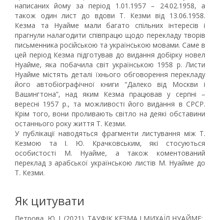
написаних йому за період 1.01.1957 – 24.02.1958, а
також один лист до вдови Т. Кезми від 13.06.1958.
Кезма та Нуайме мали багато спільних інтересів і
прагнули налагодити співпрацю щодо перекладу творів
письменника російською та українською мовами. Саме в
цей період Кезма підготував до видання добірку новел
Нуайме, яка побачила світ українською 1958 р. Листи
Нуайме містять деталі їхнього обговорення перекладу
його автобіографічної книги “Далеко від Москви і
Вашингтона”, над яким Кезма працював у серпні –
вересні 1957 р., та можливості його видання в СРСР.
Крім того, вони проливають світло на деякі обставини
останнього року життя Т. Кезми.
У публікації наводяться фрагменти листування між Т.
Кезмою та І. Ю. Крачковським, які стосуються
особистості М. Нуайме, а також коментований
переклад з арабської українською листів М. Нуайме до
Т. Кезми.
Як цитувати
Петрова, Ю. І. (2021). ТАУФІК КЕЗМА І МИХАЇЛ НУАЙМЕ: