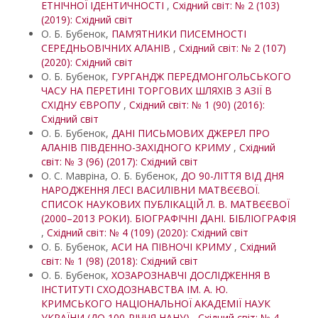
ЕТНІЧНОЇ ІДЕНТИЧНОСТІ
,
Східний світ: № 2 (103)
(2019): Східний світ
О. Б. Бубенок,
ПАМ’ЯТНИКИ ПИСЕМНОСТІ
СЕРЕДНЬОВІЧНИХ АЛАНІВ
,
Східний світ: № 2 (107)
(2020): Східний світ
О. Б. Бубенок,
ГУРГАНДЖ ПЕРЕДМОНГОЛЬСЬКОГО
ЧАСУ НА ПЕРЕТИНІ ТОРГОВИХ ШЛЯХІВ З АЗІЇ В
СХІДНУ ЄВРОПУ
,
Східний світ: № 1 (90) (2016):
Східний світ
О. Б. Бубенок,
ДАНІ ПИСЬМОВИХ ДЖЕРЕЛ ПРО
АЛАНІВ ПІВДЕННО-ЗАХІДНОГО КРИМУ
,
Східний
світ: № 3 (96) (2017): Східний світ
О. С. Мавріна, О. Б. Бубенок,
ДО 90-ЛІТТЯ ВІД ДНЯ
НАРОДЖЕННЯ ЛЕСІ ВАСИЛІВНИ МАТВЄЄВОЇ.
СПИСОК НАУКОВИХ ПУБЛІКАЦІЙ Л. В. МАТВЄЄВОЇ
(2000–2013 РОКИ). БІОГРАФІЧНІ ДАНІ. БІБЛІОГРАФІЯ
,
Східний світ: № 4 (109) (2020): Східний світ
О. Б. Бубенок,
АСИ НА ПІВНОЧІ КРИМУ
,
Східний
світ: № 1 (98) (2018): Східний світ
О. Б. Бубенок,
ХОЗАРОЗНАВЧІ ДОСЛІДЖЕННЯ В
ІНСТИТУТІ СХОДОЗНАВСТВА ІМ. А. Ю.
КРИМСЬКОГО НАЦІОНАЛЬНОЇ АКАДЕМІЇ НАУК
УКРАЇНИ (ДО 100-РІЧЧЯ НАНУ)
,
Східний світ: № 4