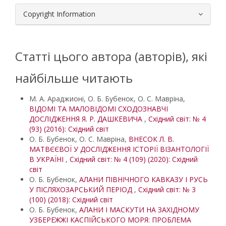
Copyright Information
Статті цього автора (авторів), які
найбільше читають
М. А. Араджионі, О. Б. Бубенок, О. С. Мавріна,
ВІДОМІ ТА МАЛОВІДОМІ СХОДОЗНАВЧІ
ДОСЛІДЖЕННЯ Я. Р. ДАШКЕВИЧА
,
Східний світ: № 4
(93) (2016): Східний світ
О. Б. Бубенок, О. С. Мавріна,
ВНЕСОК Л. В.
МАТВЄЄВОЇ У ДОСЛІДЖЕННЯ ІСТОРІЇ ВІЗАНТОЛОГІЇ
В УКРАЇНІ
,
Східний світ: № 4 (109) (2020): Східний
світ
О. Б. Бубенок,
АЛАНИ ПІВНІЧНОГО КАВКАЗУ І РУСЬ
У ПІСЛЯХОЗАРСЬКИЙ ПЕРІОД
,
Східний світ: № 3
(100) (2018): Східний світ
О. Б. Бубенок,
АЛАНИ І МАСКУТИ НА ЗАХІДНОМУ
УЗБЕРЕЖЖІ КАСПІЙСЬКОГО МОРЯ: ПРОБЛЕМА