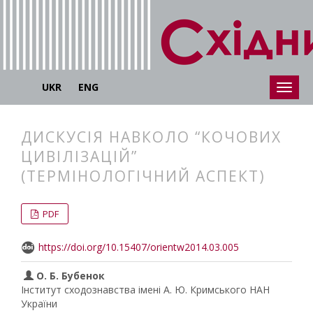
UKR
ENG
ДИСКУСІЯ НАВКОЛО “КОЧОВИХ
ЦИВІЛІЗАЦІЙ”
(ТЕРМІНОЛОГІЧНИЙ АСПЕКТ)
##plugins.themes.bootstrap3.articl
##plugins.themes.bootstrap3.article
PDF
https://doi.org/10.15407/orientw2014.03.005
О. Б. Бубенок
Інститут сходознавства імені А. Ю. Кримського НАН
України