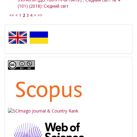
(101) (2018): Східний світ
<<
<
1
2
3
4
>
>>