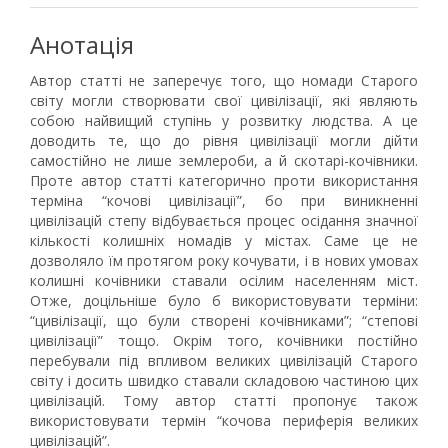
Анотація
Автор статті не заперечує того, що номади Старого
світу могли створювати свої цивілізації, які являють
собою найвищий ступінь у розвитку людства. А це
доводить те, що до рівня цивілізації могли дійти
самостійно не лише землероби, а й скотарі-кочівники.
Проте автор статті категорично проти використання
терміна “кочові цивілізації”, бо при виникненні
цивілізацій степу відбувається процес осідання значної
кількості колишніх номадів у містах. Саме це не
дозволяло їм протягом року кочувати, і в нових умовах
колишні кочівники ставали осілим населенням міст.
Отже, доцільніше було б використовувати терміни:
“цивілізації, що були створені кочівниками”; “степові
цивілізації” тощо. Окрім того, кочівники постійно
перебували під впливом великих цивілізацій Старого
світу і досить швидко ставали складовою частиною цих
цивілізацій. Тому автор статті пропонує також
використовувати термін “кочова периферія великих
цивілізацій”.