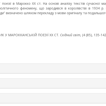
 поезії в Марокко ХХ ст. На основі аналізу текстів сучасної 
політичного феномену, що зародився в королівстві в 1934 р. і
сиди” визначено шляхом перекладу з мови оригіналу та подальшог
ІРИК У МАРОККАНСЬКІЙ ПОЕЗІЇ ХХ СТ.
Східний світ
, (4 (85), 135-1
rticle.details##