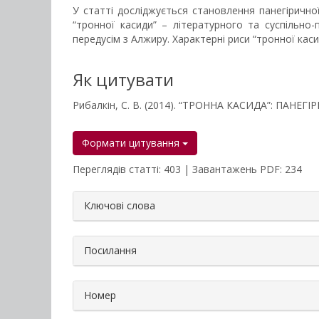
У статті досліджується становлення панегіричної
“тронної касиди” – літературного та суспільно-
передусім з Алжиру. Характерні риси “тронної ка
Як цитувати
Рибалкін, С. В. (2014). “ТРОННА КАСИДА”: ПАНЕГ
Формати цитування
Переглядів статті: 403 | Завантажень PDF: 234
##plugins.themes.bootstrap3.a
Ключові слова
Посилання
Номер