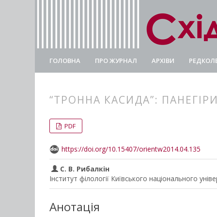
ГОЛОВНА
ПРО ЖУРНАЛ
АРХІВИ
РЕДКОЛЕ
“ТРОННА КАСИДА”: ПАНЕГІРИ
##plugins.themes.bootstrap3.
##plugins.themes.bootstrap3.a
PDF
https://doi.org/10.15407/orientw2014.04.135
С. В. Рибалкін
Інститут філології Київського національного унів
Анотація