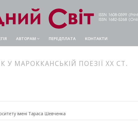
ГІЯ
АВТОРАМ
ПЕРЕДПЛАТА
КОНТАКТИ
К У МАРОККАНСЬКІЙ ПОЕЗІЇ ХХ СТ.
article.main##
rticle.sidebar##
ерситету імені Тараса Шевченка