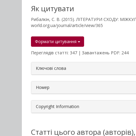
Як цитувати
Рибалкін, С. В. (2015). ЛІТЕРАТУРИ СХОДУ: МІЖ
world.org.ua/journal/article/view/365
Формати цитування
Переглядів статті: 347 | Завантажень PDF: 244
##plugins.themes.bootstrap3.a
Ключові слова
Номер
Copyright Information
Статті цього автора (авторів)