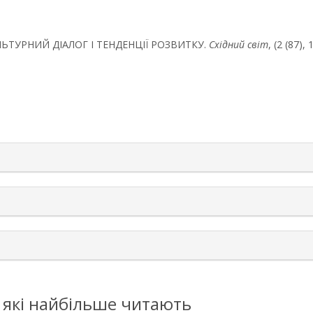
КУЛЬТУРНИЙ ДІАЛОГ І ТЕНДЕНЦІЇ РОЗВИТКУ.
Східний світ
, (2 (87),
rticle.details##
, які найбільше читають