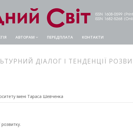
ГІЯ
АВТОРАМ
ПЕРЕДПЛАТА
КОНТАКТИ
ЬТУРНИЙ ДІАЛОГ І ТЕНДЕНЦІЇ РОЗВ
article.main##
rticle.sidebar##
ерситету імені Тараса Шевченка
ї розвитку.