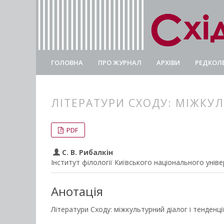
ГОЛОВНА
ПРО ЖУРНАЛ
АРХІВИ
РЕДКОЛЕ
ЛІТЕРАТУРИ СХОДУ: МІЖКУЛ
##plugins.themes.bootstrap3.
##plugins.themes.bootstrap3.a
PDF
С. В. Рибалкін
Інститут філології Київського національного унів
Анотація
Літератури Сходу: міжкультурний діалог і тенденці