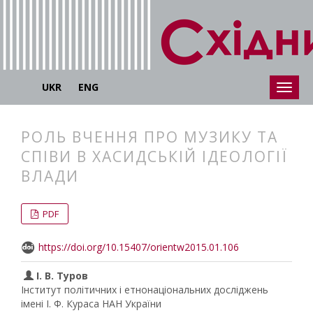
UKR
ENG
РОЛЬ ВЧЕННЯ ПРО МУЗИКУ ТА
СПІВИ В ХАСИДСЬКІЙ ІДЕОЛОГІЇ
ВЛАДИ
##plugins.themes.bootstrap3.articl
##plugins.themes.bootstrap3.article
PDF
https://doi.org/10.15407/orientw2015.01.106
І. В. Туров
Інститут політичних і етнонаціональних досліджень
імені І. Ф. Кураса НАН України