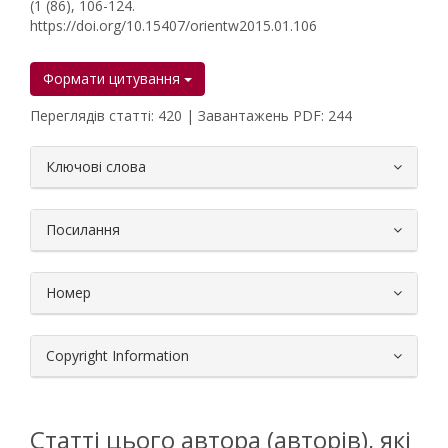
(1 (86), 106-124.
https://doi.org/10.15407/orientw2015.01.106
Формати цитування
Переглядів статті: 420 | Завантажень PDF: 244
##plugins.themes.bootstrap3.article.
Ключові слова
Посилання
Номер
Copyright Information
Статті цього автора (авторів), які