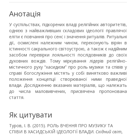
Анотація
У суспільствах, підкорених владі релігійних авторитетів,
однією з найважливіших складових ідеології правлячої
еліти є повчання про сенс і значення ритуалів. Ритуальні
дії, осмислені належним чином, переконують вірян в
істинності сакрального світоустрою, а також є надійним
засобом перевірки лояльності послідовників до своїх
духовних вождів. Тому міркування лідерів релігійно-
містичного руху “хасидизм” про роль музики та співів у
справі богослужіння містять у собі винятково важливі
положення концепції створюваної ними праведної
влади. Дослідженню вказаних матеріалів, що належать
до числа маловивчених, присвячена пропонована
стаття.
Як цитувати
Туров, І. В. (2015). РОЛЬ ВЧЕННЯ ПРО МУЗИКУ ТА
СПІВИ В ХАСИДСЬКІЙ ІДЕОЛОГІЇ ВЛАДИ.
Східний світ
,