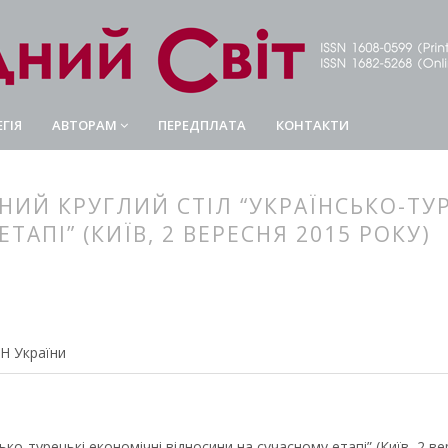
ГІЯ
АВТОРАМ
ПЕРЕДПЛАТА
КОНТАКТИ
НИЙ КРУГЛИЙ СТІЛ “УКРАЇНСЬКО-ТУ
АПІ” (КИЇВ, 2 ВЕРЕСНЯ 2015 РОКУ)
article.main##
rticle.sidebar##
АН України
ко-турецькі економічні відносини на сучасному етапі” (Київ, 2 ве