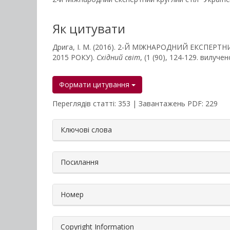
Як цитувати
Дрига, І. М. (2016). 2-Й МІЖНАРОДНИЙ ЕКСПЕР
2015 РОКУ).
Східний світ
, (1 (90), 124-129. вилучено
Формати цитування
Переглядів статті: 353 | Завантажень PDF: 229
##plugins.themes.bootstrap3.a
Ключові слова
Посилання
Номер
Copyright Information