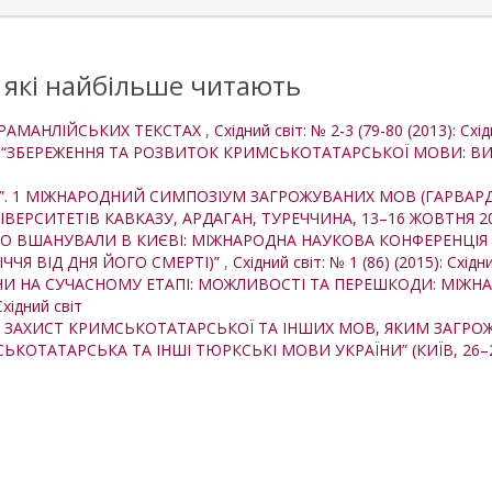
, які найбільше читають
АРАМАНЛІЙСЬКИХ ТЕКСТАХ
,
Східний світ: № 2-3 (79-80 (2013): Схі
“ЗБЕРЕЖЕННЯ ТА РОЗВИТОК КРИМСЬКОТАТАРСЬКОЇ МОВИ: ВИ
H”. 1 МІЖНАРОДНИЙ СИМПОЗІУМ ЗАГРОЖУВАНИХ МОВ (ГАРВАР
ВЕРСИТЕТІВ КАВКАЗУ, АРДАГАН, ТУРЕЧЧИНА, 13–16 ЖОВТНЯ 20
ГО ВШАНУВАЛИ В КИЄВІ: МІЖНАРОДНА НАУКОВА КОНФЕРЕНЦІЯ
ЧЧЯ ВІД ДНЯ ЙОГО СМЕРТІ)”
,
Східний світ: № 1 (86) (2015): Східн
И НА СУЧАСНОМУ ЕТАПІ: МОЖЛИВОСТІ ТА ПЕРЕШКОДИ: МІЖНА
Східний світ
А ЗАХИСТ КРИМСЬКОТАТАРСЬКОЇ ТА ІНШИХ МОВ, ЯКИМ ЗАГРО
КОТАТАРСЬКА ТА ІНШІ ТЮРКСЬКІ МОВИ УКРАЇНИ” (КИЇВ, 26–27