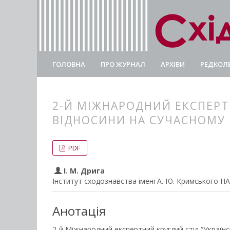
ГОЛОВНА
ПРО ЖУРНАЛ
АРХІВИ
РЕДКОЛЕ
2-Й МІЖНАРОДНИЙ ЕКСПЕРТ
ВІДНОСИНИ НА СУЧАСНОМУ ЕТ
##plugins.themes.bootstrap3.
##plugins.themes.bootstrap3.a
PDF
І. М. Дрига
Інститут сходознавства імені А. Ю. Кримського Н
Анотація
2-й Міжнародний експертний круглий стіл “Українсь