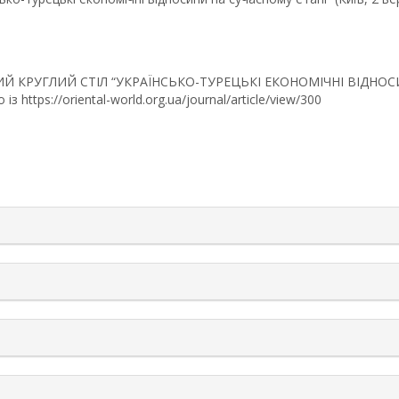
ТНИЙ КРУГЛИЙ СТІЛ “УКРАЇНСЬКО-ТУРЕЦЬКІ ЕКОНОМІЧНІ ВІДНОС
 із https://oriental-world.org.ua/journal/article/view/300
rticle.details##