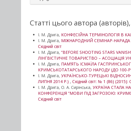
Статті цього автора (авторів)
І. М. Дрига,
КОНФЕСІЙНА ТЕРМІНОЛОГІЯ В К
І. М. Дрига,
МІЖНАРОДНИЙ СЕМІНАР-НАРАДА 
Східний світ
І. М. Дрига,
“BEFORE SHOOTING STARS VANIS
ЛІНГВІСТИЧНЕ ТОВАРИСТВО – АСОЦІАЦІЯ УНІ
І. М. Дрига,
ПАМ’ЯТЬ ІСМАЇЛА ГАСПРИНСЬКО
КРИМСЬКОТАТАРСЬКОГО НАРОДУ (ДО 100-РІ
І. М. Дрига,
УКРАЇНСЬКО-ТУРЕЦЬКІ ВІДНОСИН
ЛИПНЯ 2014 Р.)
,
Східний світ: № 1 (86) (2015): 
І. М. Дрига, О. А. Сирінська,
УКРАЇНА СТАЛА Н
КОНФЕРЕНЦІЯ “МОВИ ПІД ЗАГРОЗОЮ: КРИМСЬ
Східний світ