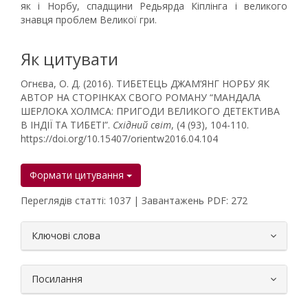
як і Норбу, спадщини Редьярда Кіплінга і великого
знавця проблем Великої гри.
Як цитувати
Огнєва, О. Д. (2016). ТИБЕТЕЦЬ ДЖАМ’ЯНГ НОРБУ ЯК
АВТОР НА СТОРІНКАХ СВОГО РОМАНУ “МАНДАЛА
ШЕРЛОКА ХОЛМСА: ПРИГОДИ ВЕЛИКОГО ДЕТЕКТИВА
В ІНДІЇ ТА ТИБЕТІ”.
Східний світ
, (4 (93), 104-110.
https://doi.org/10.15407/orientw2016.04.104
Формати цитування
Переглядів статті: 1037 | Завантажень PDF: 272
##plugins.themes.bootstrap3.article.
Ключові слова
Посилання