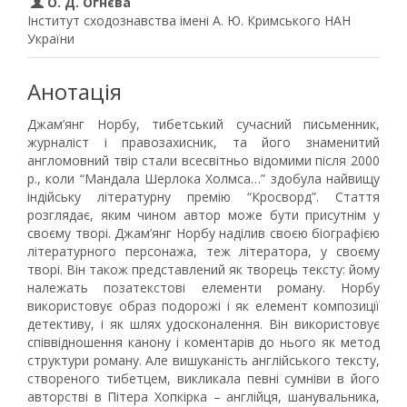
О. Д. Огнєва
Інститут сходознавства імені А. Ю. Кримського НАН
України
Анотація
Джам’янг Норбу, тибетський сучасний письменник,
журналіст і правозахисник, та його знаменитий
англомовний твір стали всесвітньо відомими після 2000
р., коли “Мандала Шерлока Холмса…” здобула найвищу
індійську літературну премію “Кросворд”. Стаття
розглядає, яким чином автор може бути присутнім у
своєму творі. Джам’янг Норбу наділив своєю біографією
літературного персонажа, теж літератора, у своєму
творі. Він також представлений як творець тексту: йому
належать позатекстові елементи роману. Норбу
використовує образ подорожі і як елемент композиції
детективу, і як шлях удосконалення. Він використовує
співвідношення канону і коментарів до нього як метод
структури роману. Але вишуканість англійського тексту,
створеного тибетцем, викликала певні сумніви в його
авторстві в Пітера Хопкірка – англійця, шанувальника,