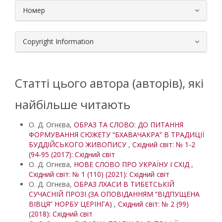
Номер
Copyright Information
Статті цього автора (авторів), які
найбільше читають
О. Д. Огнєва,
ОБРАЗ ТА СЛОВО: ДО ПИТАННЯ
ФОРМУВАННЯ СЮЖЕТУ “БХАВАЧАКРА” В ТРАДИЦІЇ
БУДДІЙСЬКОГО ЖИВОПИСУ
,
Східний світ: № 1-2
(94-95 (2017): Східний світ
О. Д. Огнєва,
НОВЕ СЛОВО ПРО УКРАЇНУ І СХІД
,
Східний світ: № 1 (110) (2021): Східний світ
О. Д. Огнєва,
ОБРАЗ ЛХАСИ В ТИБЕТСЬКІЙ
СУЧАСНІЙ ПРОЗІ (ЗА ОПОВІДАННЯМ “ВІДПУЩЕНА
ВІВЦЯ” НОРБУ ЦЕРІНГА)
,
Східний світ: № 2 (99)
(2018): Східний світ