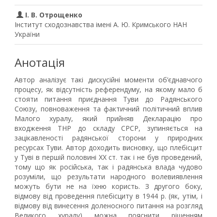
І. В. Отрощенко
Інститут сходознавства імені А. Ю. Кримського НАН
України
Анотація
Автор аналізує такі дискусійні моменти об’єднавчого
процесу, як відсутність референдуму, на якому мало б
стояти питання приєднання Туви до Радянського
Союзу, повноваження та фактичний політичний вплив
Малого хуралу, який прийняв Декларацію про
входження ТНР до складу СРСР, зупиняється на
зацікавленості радянської сторони у природних
ресурсах Туви. Автор доходить висновку, що плебісцит
у Туві в першій половині XX ст. так і не був проведений,
тому що як російська, так і радянська влада чудово
розуміли, що результати народного волевиявлення
можуть бути не на їхню користь. З другого боку,
відмову від проведення плебісциту в 1944 р. (як, утім, і
відмову від винесення доленосного питання на розгляд
Великого хуралу) можна пояснити рішенням