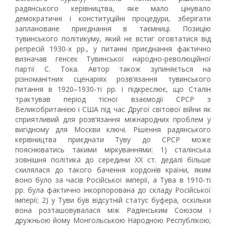
радянського керівництва, яке мало цінувало
демократичні і конституційні процедури, зберігати
заплановане приєднання в таємниці. Позицію
тувинського політикуму, який не встиг оговтатися від
репресій 1930-х рр., у питанні приєднання фактично
визначав генсек Тувинської народно-революційної
партії С. Тока. Автор також зупиняється на
різноманітних сценаріях розв’язання тувинського
питання в 1920–1930-ті рр. і підкреслює, що Сталін
трактував період тісної взаємодії СРСР з
Великобританією і США під час Другої світової війни як
сприятливий для розв’язання міжнародних проблем у
вигідному для Москви ключі. Рішення радянського
керівництва приєднати Туву до СРСР може
пояснюватись такими міркуваннями: 1) сталінська
зовнішня політика до середини ХХ ст. дедалі більше
схилялася до такого бачення кордонів країни, яким
воно було за часів Російської імперії, а Тува в 1910-ті
рр. була фактично інкорпорована до складу Російської
імперії; 2) у Туви був відсутній статус буфера, оскільки
вона розташовувалася між Радянським Союзом і
дружньою йому Монгольською Народною Республікою;