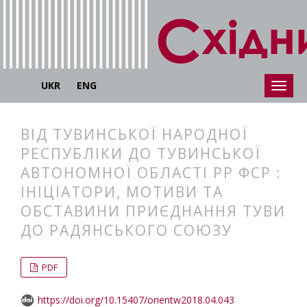
UKR
ENG
ВІД ТУВИНСЬКОЇ НАРОДНОЇ
РЕСПУБЛІКИ ДО ТУВИНСЬКОЇ
АВТОНОМНОЇ ОБЛАСТІ РР ФСР :
ІНІЦІАТОРИ, МОТИВИ ТА
ОБСТАВИНИ ПРИЄДНАННЯ ТУВИ
ДО РАДЯНСЬКОГО СОЮЗУ
##plugins.themes.bootstrap3.articl
##plugins.themes.bootstrap3.article
PDF
https://doi.org/10.15407/orientw2018.04.043