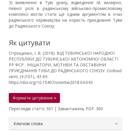
3) виявлення в Туві урану, відведення їй, імовірно,
певної ролі в радянському військово-промисловому
комплексі могли стати ще одним аргументом в очах
радянського керівництва на користь приєднання Туви
до Радянського Союзу.
Як цитувати
Отрощенко, І. В. (2018). ВІД ТУВИНСЬКОЇ НАРОДНОЇ
РЕСПУБЛІКИ ДО ТУВИНСЬКОЇ АВТОНОМНОЇ ОБЛАСТІ
РР ФСР : ІНІЦІАТОРИ, МОТИВИ ТА ОБСТАВИНИ
ПРИЄДНАННЯ ТУВИ ДО РАДЯНСЬКОГО СОЮЗУ.
Східний
світ
, (4 (101), 43-69.
https://doi.org/10.15407/orientw2018.04.043
Формати цитування
Переглядів статті: 501 | Завантажень PDF: 360
##plugins.themes.bootstrap3.article.
Ключові слова