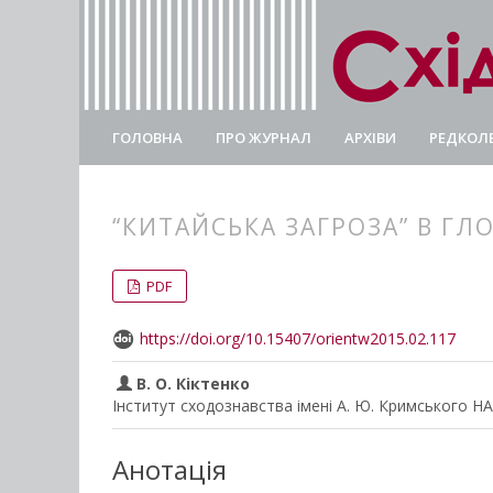
ГОЛОВНА
ПРО ЖУРНАЛ
АРХІВИ
РЕДКОЛЕ
“КИТАЙСЬКА ЗАГРОЗА” В ГЛ
##plugins.themes.bootstrap3.
##plugins.themes.bootstrap3.a
PDF
https://doi.org/10.15407/orientw2015.02.117
В. О. Кіктенко
Інститут сходознавства імені А. Ю. Кримського Н
Анотація