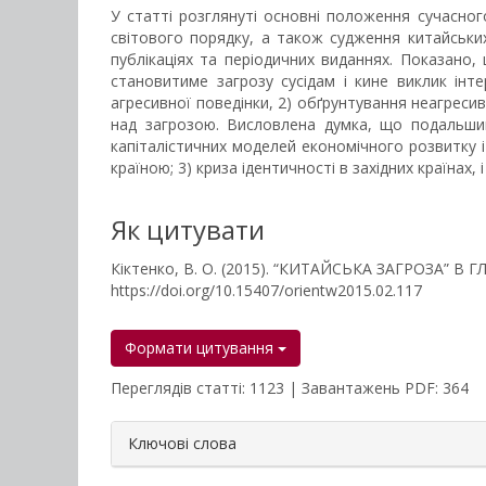
У статті розглянуті основні положення сучасно
світового порядку, а також судження китайських 
публікаціях та періодичних виданнях. Показано,
становитиме загрозу сусідам і кине виклик інте
агресивної поведінки, 2) обґрунтування неагресив
над загрозою. Висловлена думка, що подальший 
капіталістичних моделей економічного розвитку і
країною; 3) криза ідентичності в західних країна
Як цитувати
Кіктенко, В. О. (2015). “КИТАЙСЬКА ЗАГРОЗА” 
https://doi.org/10.15407/orientw2015.02.117
Формати цитування
Переглядів статті: 1123 | Завантажень PDF: 364
##plugins.themes.bootstrap3.a
Ключові слова