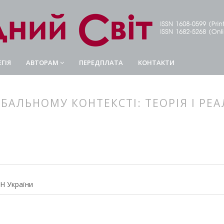
ГІЯ
АВТОРАМ
ПЕРЕДПЛАТА
КОНТАКТИ
ОБАЛЬНОМУ КОНТЕКСТІ: ТЕОРІЯ І РЕ
article.main##
rticle.sidebar##
АН України