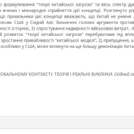
го формулювання “теорії китайської загрози” та весь спектр 
вчених і міжнародне сприйняття цієї концепції. Розглянуто різ
 що прихильники цієї концепції вважають, що Китай не уникне
ресам США у Східній Азії. Визначені головні аргументи против
ності історією, 3) спростування надмірності військових витрат, 
розвиток “теорії китайської загрози” перебуватиме під впли
 зростання привабливості “китайської моделі”; 2) припущення,
х, і особливо у США, може вплинути на ще більшу демонізацію Кита
В ГЛОБАЛЬНОМУ КОНТЕКСТІ: ТЕОРІЯ І РЕАЛЬНІ ВИКЛИКИ.
Східний с
rticle.details##