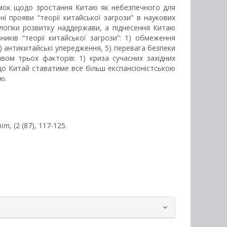
думок щодо зростання Китаю як небезпечного для
ні прояви “теорії китайської загрози” в наукових
 логіки розвитку наддержави, а піднесення Китаю
ників “теорії китайської загрози”: 1) обмеження
4) антикитайські упередження, 5) перевага безпеки
вом трьох факторів: 1) криза сучасних західних
 що Китай ставатиме все більш експансіоністською
ю.
віт
, (2 (87), 117-125.