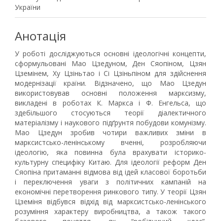
України
Анотація
У роботі досліджуються основні ідеологічні концепти,
сформульовані Мао Цзедуном, Ден Сяопіном, Цзян
Цземінем, Ху Цзіньтао і Сі Цзіньпіном для здійснення
модернізації країни. Відзначено, що Мао Цзедун
використовував основні положення марксизму,
викладені в роботах К. Маркса і Ф. Енгельса, що
здебільшого стосуються теорії діалектичного
матеріалізму і наукового підґрунтя побудови комунізму.
Мао Цзедун зробив чотири важливих зміни в
марксистсько-ленінському вченні, розробляючи
ідеологію, яка повинна була врахувати історико-
культурну специфіку Китаю. Для ідеології реформ Ден
Сяопіна притаманні відмова від ідей класової боротьби
і переключення уваги з політичних кампаній на
економічні перетворення ринкового типу. У теорії Цзян
Цземіня відбувся відхід від марксистсько-ленінського
розуміння характеру виробництва, а також такого