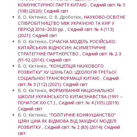
КОМУНІСТИЧНОЇ ПАРТІЇ КИТАЮ
,
Східний світ: № 3
(108) (2020): Східний світ
В. О. Кіктенко, О. В. Дроботюк,
НАУКОВО-ОСВІТНЄ
СПІВРОБІТНИЦТВО МІЖ УКРАЇНОЮ ТА КНР У
ПЕРІОД 2016–2020 рр.
,
Східний світ: № 4 (113)
(2021): Східний світ
В. О. Кіктенко,
СУЧАСНА МОДЕЛЬ РОСІЙСЬКО-
КИТАЙСЬКИХ ВІДНОСИН: АСИМЕТРИЧНЕ
СТРАТЕГІЧНЕ ПАРТНЕРСТВО
,
Східний світ: № 2-3
(91-92 (2016): Східний світ
В. О. Кіктенко,
“КОНЦЕПЦІЯ НАУКОВОГО
РОЗВИТКУ” ХУ ЦЗІНЬТАО: ІДЕОЛОГІЯ ТРЕТЬОЇ
СОЦІАЛЬНОЇ ТРАНСФОРМАЦІЇ КИТАЮ
,
Східний
світ: № 3 (112) (2021): Східний світ
В. О. Кіктенко,
ФОРМУВАННЯ НАЦІОНАЛЬНОЇ
ШКОЛИ УКРАЇНСЬКОГО КИТАЄЗНАВСТВА (1991 –
ПОЧАТОК XXI СТ.)
,
Східний світ: № 4 (105) (2019):
Східний світ
В. О. Кіктенко,
“ПОЛІТИЧНЕ КОНФУЦІАНСТВО”
ЦЗЯН ЦІНА ЯК ВІДМОВА ВІД ЗАХІДНОЇ МОДЕЛІ
РОЗВИТКУ
,
Східний світ: № 2 (83) (2014): Східний
світ