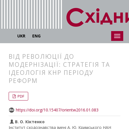
UKR
ENG
ВІД РЕВОЛЮЦІЇ ДО
МОДЕРНІЗАЦІЇ: СТРАТЕГІЯ ТА
ІДЕОЛОГІЯ КНР ПЕРІОДУ
РЕФОРМ
##plugins.themes.bootstrap3.articl
##plugins.themes.bootstrap3.article
PDF
https://doi.org/10.15407/orientw2016.01.083
В. О. Кіктенко
Інститут сходознавства імені А. Ю. Кримського НАН