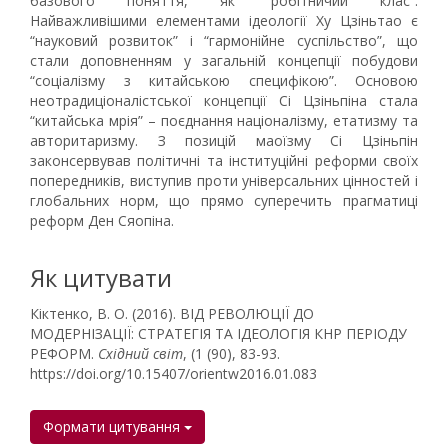
базового поняття, як “робітничий клас”.
Найважливішими елементами ідеології Ху Цзіньтао є
“науковий розвиток” і “гармонійне суспільство”, що
стали доповненням у загальній концепції побудови
“соціалізму з китайською специфікою”. Основою
неотрадиціоналістської концепції Сі Цзіньпіна стала
“китайська мрія” – поєднання націоналізму, етатизму та
авторитаризму. З позицій маоїзму Сі Цзіньпін
законсервував політичні та інституційні реформи своїх
попередників, виступив проти універсальних цінностей і
глобальних норм, що прямо суперечить прагматиці
реформ Ден Сяопіна.
Як цитувати
Кіктенко, В. О. (2016). ВІД РЕВОЛЮЦІЇ ДО
МОДЕРНІЗАЦІЇ: СТРАТЕГІЯ ТА ІДЕОЛОГІЯ КНР ПЕРІОДУ
РЕФОРМ.
Східний світ
, (1 (90), 83-93.
https://doi.org/10.15407/orientw2016.01.083
Формати цитування