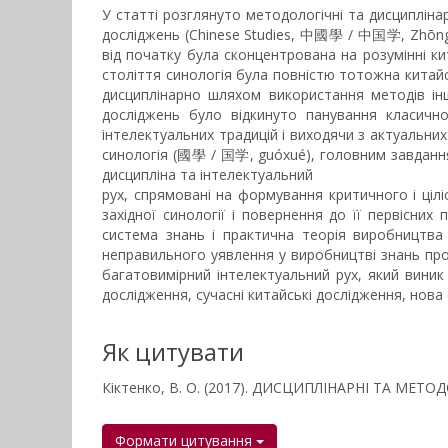
У статті розглянуто методологічні та дисципліна
досліджень (Chinese Studies, 中國學 / 中国学, Zhōnggu
від початку була сконцентрована на розумінні кит
століття синологія була повністю тотожна китайсь
дисциплінарно шляхом використання методів інши
досліджень було відкинуто панування класично
інтелектуальних традицій і виходячи з актуальни
синологія (國學 / 国学, guóxué), головним завданням
дисципліна та інтелектуальний
рух, спрямовані на формування критичного і ціл
західної синології і повернення до її первісних
система знань і практична теорія виробництва 
неправильного уявлення у виробництві знань про 
багатовимірний інтелектуальний рух, який виник 
дослідження, сучасні китайські дослідження, нова 
Як цитувати
Кіктенко, В. О. (2017). ДИСЦИПЛІНАРНІ ТА МЕ
Формати цитування