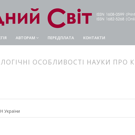
ГІЯ
АВТОРАМ
ПЕРЕДПЛАТА
КОНТАКТИ
ЛОГІЧНІ ОСОБЛИВОСТІ НАУКИ ПРО К
article.main##
rticle.sidebar##
АН України