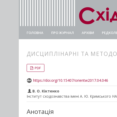
ГОЛОВНА
ПРО ЖУРНАЛ
АРХІВИ
РЕДКОЛЕ
ДИСЦИПЛІНАРНІ ТА МЕТОДО
##plugins.themes.bootstrap3.
##plugins.themes.bootstrap3.a
PDF
https://doi.org/10.15407/orientw2017.04.046
В. О. Кіктенко
Інститут сходознавства імені А. Ю. Кримського Н
Анотація