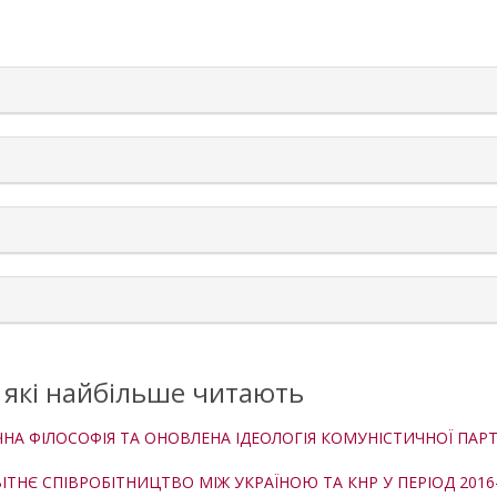
rticle.details##
, які найбільше читають
ИЧНА ФІЛОСОФІЯ ТА ОНОВЛЕНА ІДЕОЛОГІЯ КОМУНІСТИЧНОЇ ПАР
ТНЄ СПІВРОБІТНИЦТВО МІЖ УКРАЇНОЮ ТА КНР У ПЕРІОД 2016–