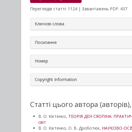
Переглядів статті: 1124 | Завантажень PDF: 437
##plugins.themes.bootstrap3.a
Ключові слова
Посилання
Номер
Copyright Information
Статті цього автора (авторів)
В. О. Кіктенко,
ТЕОРІЯ ДЕН СЯОПІНА: ПРАКТ
світ
В. О. Кіктенко, О. В. Дроботюк,
НАУКОВО-ОСВІ