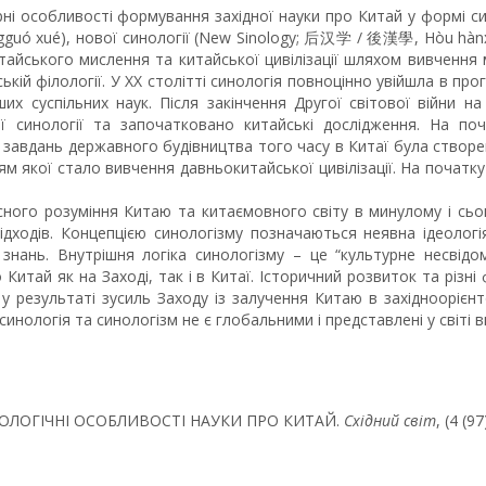
рні особливості формування західної науки про Китай у формі си
ó xué), нової синології (New Sinology; 后汉学 / 後漢學, Hòu hànxué
айського мислення та китайської цивілізації шляхом вивчення мо
кій філології. У ХХ столітті синологія повноцінно увійшла в про
х суспільних наук. Після закінчення Другої світової війни на
ї синології та започатковано китайські дослідження. На поч
х завдань державного будівництва того часу в Китаї була створен
 якої стало вивчення давньокитайської цивілізації. На початку Х
існого розуміння Китаю та китаємовного світу в минулому і сьо
 підходів. Концепцією синологізму позначаються неявна ідеолог
знань. Внутрішня логіка синологізму – це “культурне несвід
Китай як на Заході, так і в Китаї. Історичний розвиток та різн
у результаті зусиль Заходу із залучення Китаю в західноорієнто
синологія та синологізм не є глобальними і представлені у світі 
ТОДОЛОГІЧНІ ОСОБЛИВОСТІ НАУКИ ПРО КИТАЙ.
Східний світ
, (4 (9