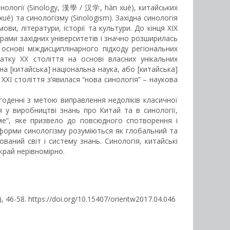
нології (Sinology, 漢學 / 汉学, hàn xué), китайських
) та синологізму (Sinologism). Західна синологія
ви, літератури, історії та культури. До кінця XIX
грами західних університетів і значно розширилась
 основі міждисциплінарного підходу регіональних
атку ХХ століття на основі власних унікальних
а [китайська] національна наука, або [китайська]
ХI століття з’явилася “нова синологія” – наукова
годенні з метою виправлення недоліків класичної
ія у виробництві знань про Китай та в синології,
оме”, яке призвело до повсюдного спотворення і
і форми синологізму розуміються як глобальний та
ваний світ і систему знань. Синологія, китайські
вкрай нерівномірно.
7), 46-58. https://doi.org/10.15407/orientw2017.04.046