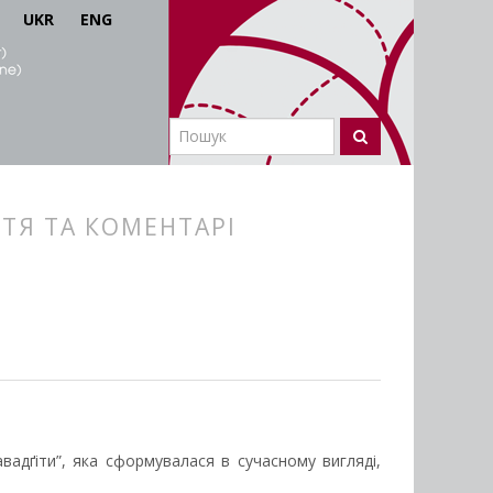
UKR
ENG
ТТЯ ТА КОМЕНТАРІ
авадґіти”, яка сформувалася в сучасному вигляді,