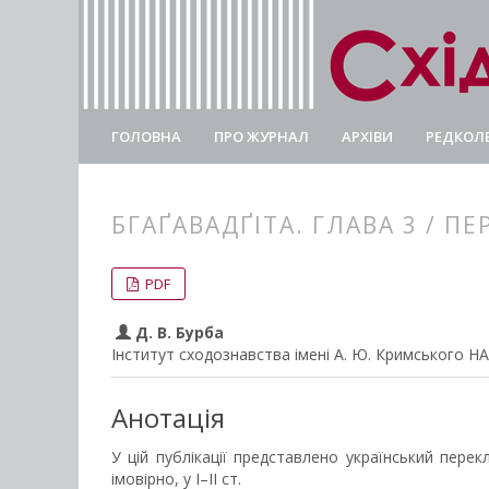
ГОЛОВНА
ПРО ЖУРНАЛ
АРХІВИ
РЕДКОЛЕ
БГАҐАВАДҐІТА. ГЛАВА 3 / П
##plugins.themes.bootstrap3.
##plugins.themes.bootstrap3.a
PDF
Д. В. Бурба
Інститут сходознавства імені А. Ю. Кримського Н
Анотація
У цій публікації представлено український перек
імовірно, у I–II ст.