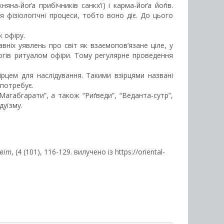
на-йоґа прибічників санкх’ї) і карма-йоґа йоґів.
я фізіологічні процеси, тобто воно діє. До цього
 офіру.
вніх уявлень про світ як взаємопов’язане ціле, у
гів ритуалом офіри. Тому регулярне проведення
ірцем для наслідування. Такими взірцями названі
 потребує.
Магабгарати”, а також “Риґведи”, “Веданта-сутр”,
дуїзму.
світ
, (4 (101), 116-129. вилучено із https://oriental-