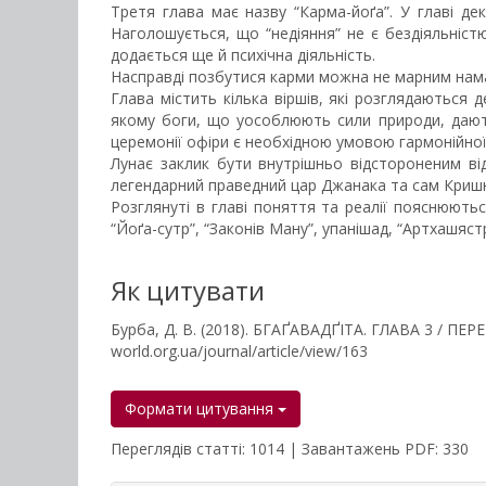
Третя глава має назву “Карма-йоґа”. У главі дек
Наголошується, що “недіяння” не є бездіяльністю
додається ще й психічна діяльність.
Насправді позбутися карми можна не марним намаг
Глава містить кілька віршів, які розглядаються 
якому боги, що уособлюють сили природи, дают
церемонії офіри є необхідною умовою гармонійної 
Лунає заклик бути внутрішньо відстороненим від
легендарний праведний цар Джанака та сам Кришна
Розглянуті в главі поняття та реалії пояснюютьс
“Йоґа-сутр”, “Законів Ману”, упанішад, “Артхашястри
Як цитувати
Бурба, Д. В. (2018). БГАҐАВАДҐІТА. ГЛАВА 3 / 
world.org.ua/journal/article/view/163
Формати цитування
Переглядів статті: 1014 | Завантажень PDF: 330