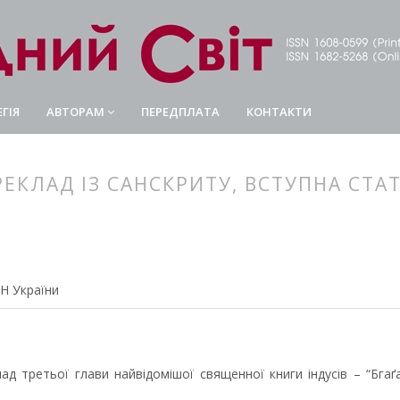
ГІЯ
АВТОРАМ
ПЕРЕДПЛАТА
КОНТАКТИ
ЕРЕКЛАД ІЗ САНСКРИТУ, ВСТУПНА СТА
article.main##
rticle.sidebar##
АН України
лад третьої глави найвідомішої священної книги індусів – “Бгаґ