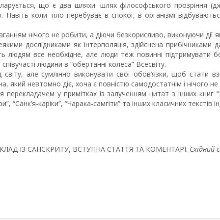
ларується, що є два шляхи: шлях філософського прозріння (джня
. Навіть коли тіло перебуває в спокої, в організмі відбуваютьс
анням нічого не робити, а діючи безкорисливо, виконуючи дії як
деякими дослідниками як інтерполяція, здійснена прибічниками да
ь людям все необхідне, але люди теж повинні підтримувати бо
співучасті людини в “обертанні колеса” Всесвіту.
 світу, але сумлінно виконувати свої обов’язки, щоб стати вз
, який невтомно діє, хоча є повністю самодостатнім і нічого не
я перекладачем у примітках із залученням цитат з інших книг “
”, “Санк’я-каріки”, “Чарака-самгіти” та інших класичних текстів ін
ПЕРЕКЛАД ІЗ САНСКРИТУ, ВСТУПНА СТАТТЯ ТА КОМЕНТАРІ.
Східний 