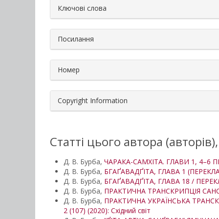
##plugins.themes.bootstrap3.a
Ключові слова
Посилання
Номер
Copyright Information
Статті цього автора (авторів)
Д. В. Бурба,
ЧАРАКА-САМХІТА. ГЛАВИ 1, 4–6
Д. В. Бурба,
БГАҐАВАДҐІТА, ГЛАВА 1 (ПЕРЕКЛ
Д. В. Бурба,
БГАҐАВАДҐІТА, ГЛАВА 18 / ПЕРЕ
Д. В. Бурба,
ПРАКТИЧНА ТРАНСКРИПЦІЯ САНС
Д. В. Бурба,
ПРАКТИЧНА УКРАЇНСЬКА ТРАНСКР
2 (107) (2020): Східний світ