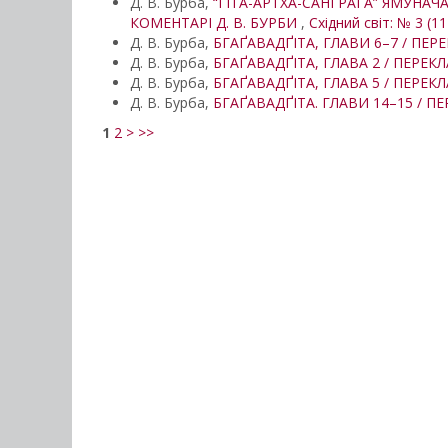
Д. В. Бурба,
“ҐІТА-АРТХА-САНҐРАГА” ЯМУНАЧ
КОМЕНТАРІ Д. В. БУРБИ
,
Східний світ: № 3 (11
Д. В. Бурба,
БГАҐАВАДҐІТА, ГЛАВИ 6–7 / ПЕР
Д. В. Бурба,
БГАҐАВАДҐІТА, ГЛАВА 2 / ПЕРЕК
Д. В. Бурба,
БГАҐАВАДҐІТА, ГЛАВА 5 / ПЕРЕК
Д. В. Бурба,
БГАҐАВАДҐІТА. ГЛАВИ 14–15 / П
1
2
>
>>