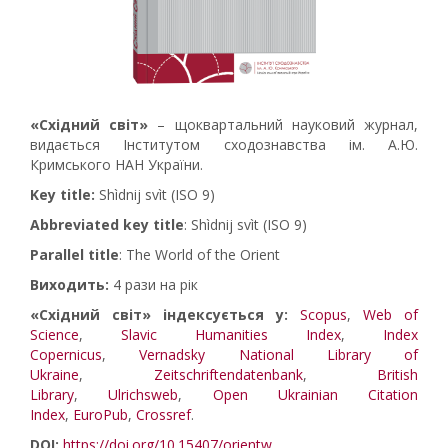
«Східний світ»
– щоквартальний науковий журнал,
видається Інститутом сходознавства ім. А.Ю.
Кримського НАН України.
Key title:
Shìdnij svìt (ISO 9)
Abbreviated key title
: Shìdnij svìt (ISO 9)
Parallel title
: The World of the Orient
Виходить:
4 рази на рік
«Східний світ» індексується у:
Scopus
,
Web of
Science
,
Slavic Humanities Index
,
Index
Copernicus
,
Vernadsky National Library of
Ukraine
,
Zeitschriftendatenbank
,
British
Library
,
Ulrichsweb
,
Open Ukrainian Citation
Index
,
EuroPub
,
Crossref
.
DOI:
https://doi.org/10.15407/orientw