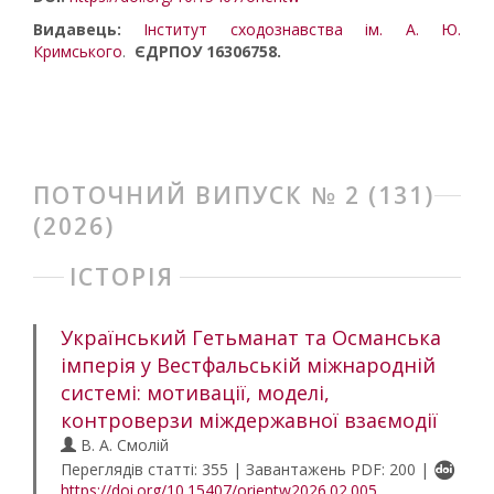
Видавець:
Інститут сходознавства ім. А. Ю.
Кримського
.
ЄДРПОУ 16306758.
ПОТОЧНИЙ ВИПУСК № 2 (131)
(2026)
ІСТОРІЯ
Український Гетьманат та Османська
імперія у Вестфальській міжнародній
системі: мотивації, моделі,
контроверзи міждержавної взаємодії
В. А. Смолій
Переглядів статті: 355 | Завантажень PDF: 200 |
https://doi.org/10.15407/orientw2026.02.005