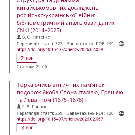
Структура та динаміка
китайськомовних досліджень
російсько-української війни:
бібліометричний аналіз бази даних
CNKI (2014–2025)
В. О. Кіктенко
Переглядів статті: 322 | Завантажень PDF: 249 |
https://doi.org/10.15407/orientw2026.02.029
PDF
Сторінки 29-66
Торкаючись античних пам’яток:
подорож Якоба Спона Італією, Грецією
та Левантом (1675–1676)
Г. В. Папакін
Переглядів статті: 269 | Завантажень PDF: 120 |
https://doi.org/10.15407/orientw2026.02.067
PDF