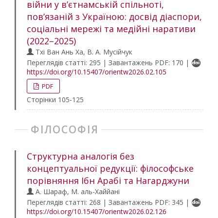
війни у в’єтнамській спільноті,
пов’язаній з Україною: досвід діаспори,
соціальні мережі та медійні наративи
(2022–2025)
Тхі Ван Ань Ха, В. А. Мусійчук
Переглядів статті: 295 | Завантажень PDF: 170 |
https://doi.org/10.15407/orientw2026.02.105
PDF
Сторінки 105-125
ФІЛОСОФІЯ
Структурна аналогія без
концептуальної редукції: філософське
порівняння Ібн Арабі та Нагарджуни
А. Шараф, М. аль-Хаййані
Переглядів статті: 268 | Завантажень PDF: 345 |
https://doi.org/10.15407/orientw2026.02.126