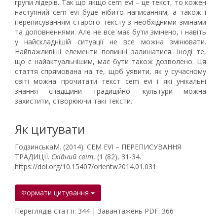
групи лідерів. Так що якщо cem evi – це текст, то кожен
наступний cem evi буде нібито написанням, а також і
переписуванням старого тексту з необхідними змінами
та доповненнями. Але не все має бути змінено, і навіть
у найскладнішій ситуації не все можна змінювати.
Найважливіші елементи повинні залишатися. Іноді те,
що є найактуальнішим, має бути також дозволено. Ця
стаття спрямована на те, щоб уявити, як у сучасному
світі можна прочитати текст cem evi і які унікальні
знання спадщини традиційної культури можна
захистити, створюючи такі тексти.
Як цитувати
ГодзинськаM. (2014). CEM EVI – ПЕРЕПИСУВАННЯ
ТРАДИЦІЇ.
Східний світ
, (1 (82), 31-34.
https://doi.org/10.15407/orientw2014.01.031
Формати цитування
Переглядів статті: 344 | Завантажень PDF: 366