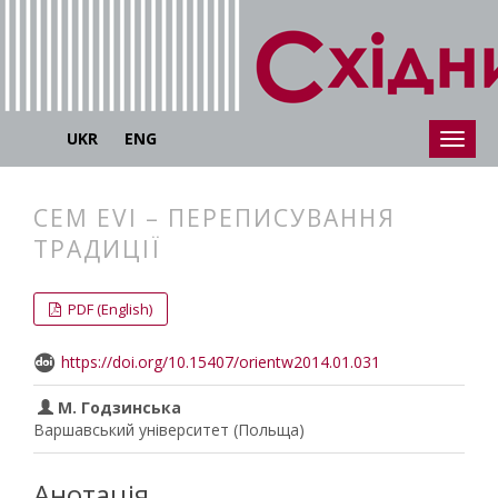
UKR
ENG
CEM EVI – ПЕРЕПИСУВАННЯ
ТРАДИЦІЇ
##plugins.themes.bootstrap3.articl
##plugins.themes.bootstrap3.article
PDF (English)
https://doi.org/10.15407/orientw2014.01.031
M. Годзинська
Варшавський університет (Польща)
Анотація