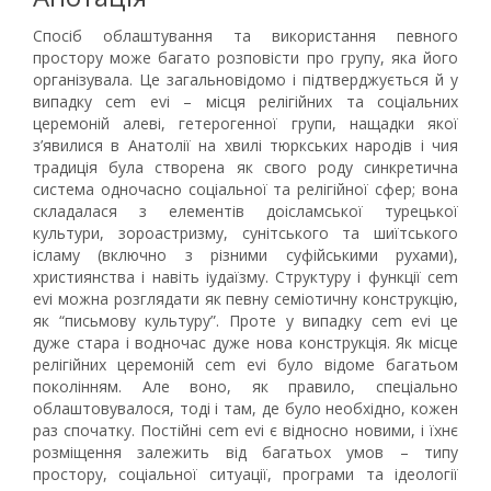
Спосіб облаштування та використання певного
простору може багато розповісти про групу, яка його
організувала. Це загальновідомо і підтверджується й у
випадку cem evi – місця релігійних та соціальних
церемоній алеві, гетерогенної групи, нащадки якої
з’явилися в Анатолії на хвилі тюркських народів і чия
традиція була створена як свого роду синкретична
система одночасно соціальної та релігійної сфер; вона
складалася з елементів доісламської турецької
культури, зороастризму, сунітського та шиїтського
ісламу (включно з різними суфійськими рухами),
християнства і навіть іудаїзму. Структуру і функції cem
evi можна розглядати як певну семіотичну конструкцію,
як “письмову культуру”. Проте у випадку cem evi це
дуже стара і водночас дуже нова конструкція. Як місце
релігійних церемоній cem evi було відоме багатьом
поколінням. Але воно, як правило, спеціально
облаштовувалося, тоді і там, де було необхідно, кожен
раз спочатку. Постійні cem evi є відносно новими, і їхнє
розміщення залежить від багатьох умов – типу
простору, соціальної ситуації, програми та ідеології