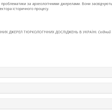
ї проблематики за археологічними джерелами. Вони засвідчуют
вектора історичного процесу.
ОГІЧНИХ ДЖЕРЕЛ ТЮРКОЛОГІЧНИХ ДОСЛІДЖЕНЬ В УКРАЇНІ.
Східний
rticle.details##