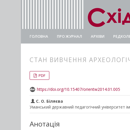
ГОЛОВНА
ПРО ЖУРНАЛ
АРХІВИ
РЕДКОЛЕ
СТАН ВИВЧЕННЯ АРХЕОЛОГІ
##plugins.themes.bootstrap3.
##plugins.themes.bootstrap3.a
PDF
https://doi.org/10.15407/orientw2014.01.005
С. О. Біляєва
Уманський державний педагогічний університет іме
Анотація