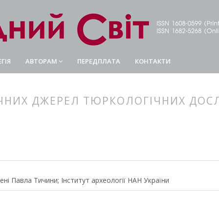
ГІЯ
АВТОРАМ
ПЕРЕДПЛАТА
КОНТАКТИ
ЧНИХ ДЖЕРЕЛ ТЮРКОЛОГІЧНИХ ДОСЛ
article.main##
rticle.sidebar##
ні Павла Тичини; Інститут археології НАН України