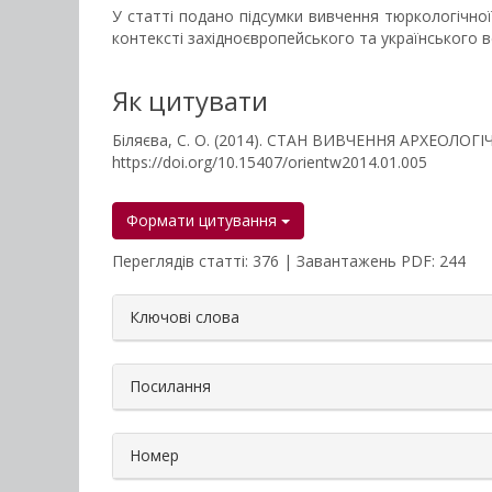
У статті подано підсумки вивчення тюркологічно
контексті західноєвропейського та українського 
Як цитувати
Біляєва, С. О. (2014). СТАН ВИВЧЕННЯ АРХЕОЛ
https://doi.org/10.15407/orientw2014.01.005
Формати цитування
Переглядів статті: 376 | Завантажень PDF: 244
##plugins.themes.bootstrap3.a
Ключові слова
Посилання
Номер