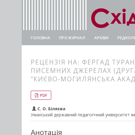
ГОЛОВНА
ПРО ЖУРНАЛ
АРХІВИ
РЕДКОЛЕ
РЕЦЕНЗІЯ НА: ФЕРГАД ТУРА
ПИСЕМНИХ ДЖЕРЕЛАХ (ДРУГА 
“КИЄВО-МОГИЛЯНСЬКА АКАДЕМ
##plugins.themes.bootstrap3.
##plugins.themes.bootstrap3.a
PDF
С. О. Біляєва
Уманський державний педагогічний університет іме
Анотація