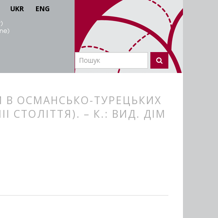
UKR
ENG
НИ В ОСМАНСЬКО-ТУРЕЦЬКИХ
 СТОЛІТТЯ). – К.: ВИД. ДІМ