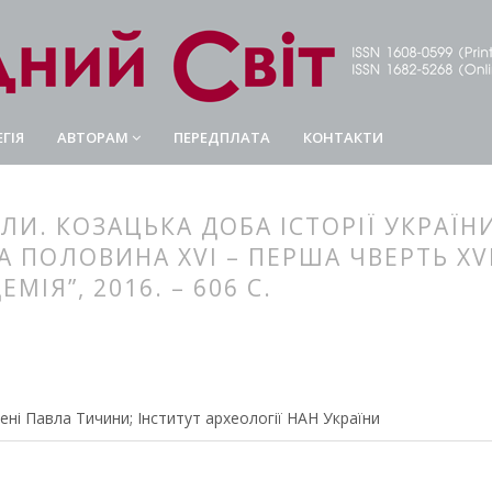
ГІЯ
АВТОРАМ
ПЕРЕДПЛАТА
КОНТАКТИ
НЛИ. КОЗАЦЬКА ДОБА ІСТОРІЇ УКРАЇ
ПОЛОВИНА XVI – ПЕРША ЧВЕРТЬ XVIII
ІЯ”, 2016. – 606 С.
article.main##
rticle.sidebar##
ні Павла Тичини; Інститут археології НАН України