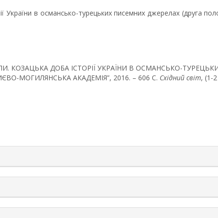
ії України в османсько-турецьких писемних джерелах (друга полови
ТУРАНЛИ. КОЗАЦЬКА ДОБА ІСТОРІЇ УКРАЇНИ В ОСМАНСЬКО-ТУРЕЦ
“КИЄВО-МОГИЛЯНСЬКА АКАДЕМІЯ”, 2016. – 606 С.
Східний світ
, (1-
rticle.details##