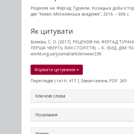
Рецензія на: Фергад Туранли. Козацька доба істор
дім “Києво-Могилянська академія”, 2016. – 606 с.
Як цитувати
Біляєва, С. О. (2017). РЕЦЕНЗІЯ НА: ФЕРГАД 
ПЕРША ЧВЕРТЬ XVIII СТОЛІТТЯ). – К.: ВИД. ДІМ 
world.org.ua/journal/article/view/236
Формати цитування
Переглядів статті: 417 | Завантажень PDF: 265
##plugins.themes.bootstrap3.a
Ключові слова
Посилання
Номер