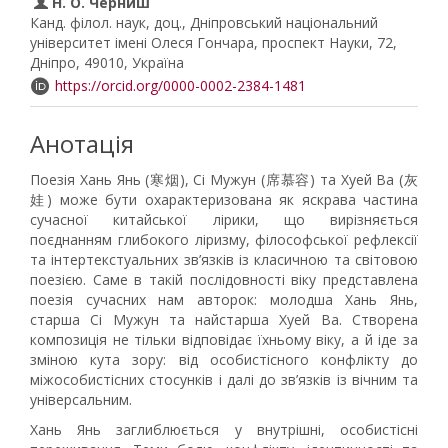
Н. О. Черниш
Канд. філол. наук, доц., Дніпровський національний
університет імені Олеся Гончара, проспект Науки, 72,
Дніпро, 49010, Україна
https://orcid.org/0000-0002-2384-1481
Анотація
Поезія Хань Янь (寒烟), Сі Мужун (席慕容) та Хуей Ва (灰
娃) може бути охарактеризована як яскрава частина
сучасної китайської лірики, що вирізняється
поєднанням глибокого ліризму, філософської рефлексії
та інтертекстуальних зв’язків із класичною та світовою
поезією. Саме в такій послідовності віку представлена
поезія сучасних нам авторок: молодша Хань Янь,
старша Сі Мужун та найстарша Хуей Ва. Створена
композиція не тільки відповідає їхньому віку, а й іде за
зміною кута зору: від особистісного конфлікту до
міжособистісних стосунків і далі до зв’язків із вічним та
універсальним.
Хань Янь заглиблюється у внутрішні, особистісні