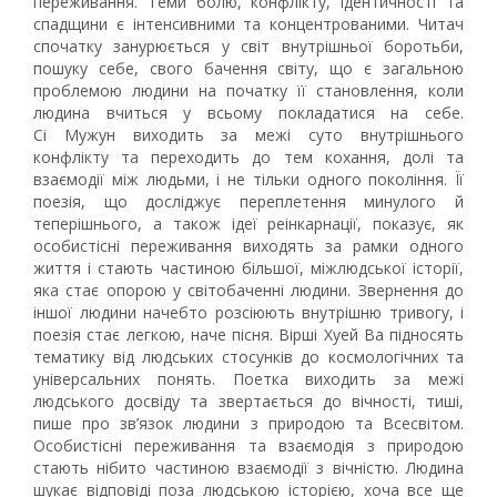
переживання. Теми болю, конфлікту, ідентичності та
спадщини є інтенсивними та концентрованими. Читач
спочатку занурюється у світ внутрішньої боротьби,
пошуку себе, свого бачення світу, що є загальною
проблемою людини на початку її становлення, коли
людина вчиться у всьому покладатися на себе.
Сі Мужун виходить за межі суто внутрішнього
конфлікту та переходить до тем кохання, долі та
взаємодії між людьми, і не тільки одного покоління. Її
поезія, що досліджує переплетення минулого й
теперішнього, а також ідеї реінкарнації, показує, як
особистісні переживання виходять за рамки одного
життя і стають частиною більшої, міжлюдської історії,
яка стає опорою у світобаченні людини. Звернення до
іншої людини начебто розсіюють внутрішню тривогу, і
поезія стає легкою, наче пісня. Вірші Хуей Ва підносять
тематику від людських стосунків до космологічних та
універсальних понять. Поетка виходить за межі
людського досвіду та звертається до вічності, тиші,
пише про зв’язок людини з природою та Всесвітом.
Особистісні переживання та взаємодія з природою
стають нібито частиною взаємодії з вічністю. Людина
шукає відповіді поза людською історією, хоча все ще