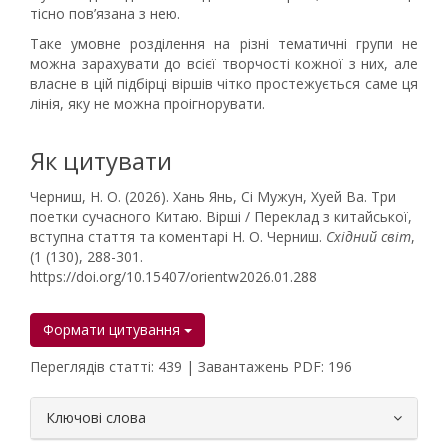
тісно пов’язана з нею.
Таке умовне розділення на різні тематичні групи не
можна зарахувати до всієї творчості кожної з них, але
власне в цій підбірці віршів чітко простежується саме ця
лінія, яку не можна проігнорувати.
Як цитувати
Черниш, Н. О. (2026). Хань Янь, Сі Мужун, Хуей Ва. Три
поетки сучасного Китаю. Вірші / Переклад з китайської,
вступна стаття та коментарі Н. О. Черниш.
Східний світ
,
(1 (130), 288-301.
https://doi.org/10.15407/orientw2026.01.288
Формати цитування
Переглядів статті: 439 | Завантажень PDF: 196
##plugins.themes.bootstrap3.article.
Ключові слова