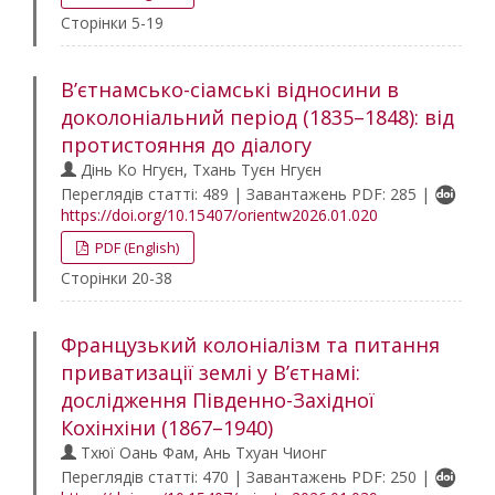
Сторінки 5-19
В’єтнамсько-сіамські відносини в
доколоніальний період (1835–1848): від
протистояння до діалогу
Дінь Ко Нгуєн, Тхань Туєн Нгуєн
Переглядів статті: 489 | Завантажень PDF: 285 |
https://doi.org/10.15407/orientw2026.01.020
PDF (English)
Сторінки 20-38
Французький колоніалізм та питання
приватизації землі у В’єтнамі:
дослідження Південно-Західної
Кохінхіни (1867–1940)
Тхюї Оань Фам, Ань Тхуан Чионг
Переглядів статті: 470 | Завантажень PDF: 250 |