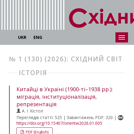
UKR
ENG
№ 1 (130) (2026): СХІДНИЙ СВІТ
ІСТОРІЯ
Китайці в Україні (1900-ті–1938 рр.):
міграція, інституціоналізація,
репрезентація
А. І. Кістол
Переглядів статті: 525 | Завантажень PDF: 320 |
https://doi.org/10.15407/orientw2026.01.005
PDF (English)