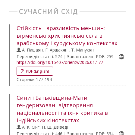
СУЧАСНИЙ СХІД
Стійкість і вразливість меншин:
вірменські християнські села в
арабському і курдському контекстах
А. Пашаян, Г. Аршакян , Т. Манукян
Переглядів статті: 574 | Завантажень PDF: 259 |
https://doi.org/10.15407/orientw2026.01.177
PDF (English)
Сторінки 177-194
Сини і Батьківщина-Мати:
гендеризовані відтворення
національності та їхня критика в
індійських кінотекстах
А. К. Сінг, П. Ш. Двіведі
Переглядів статті: 446 | Завантажень PDF: 334 |