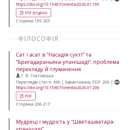
https://doi.org/10.15407/orientw2026.01.195
PDF (English)
Сторінки 195-205
ФІЛОСОФІЯ
Сат і асат в “Насадія-сукті” та
“Бригадараньяка-упанішаді”: проблема
перекладу й тлумачення
Г. В. Гнатовська
Переглядів статті: 436 | Завантажень PDF: 200 |
https://doi.org/10.15407/orientw2026.01.206
PDF
Сторінки 206-217
Мудреці і мудрість у “Шветашватара-
упанішаді”