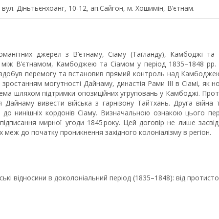
 вул. Діньтьєнхоанг, 10-12, ап.Сайгон, м. Хошимін, В’єтнам.
номанітних джерел з В’єтнаму, Сіаму (Таїланду), Камбоджі т
н між В’єтнамом, Камбоджею та Сіамом у період 1835–1848 рр. 
м здобув перемогу та встановив прямий контроль над Камбодже
і зростанням могутності Дайнаму, династія Рами ІІІ в Сіамі, як но
рема шляхом підтримки опозиційних угруповань у Камбоджі. Про
я Дайнаму вивести війська з гарнізону Тайтхань. Друга війна 
 до нинішніх кордонів Сіаму. Визначальною ознакою цього пе
підписання мирної угоди 1845 року. Цей договір не лише засвід
 меж до початку проникнення західного колоніалізму в регіон.
іамські відносини в доколоніальний період (1835–1848): від протист