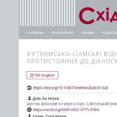
ГОЛОВНА
ПРО ЖУРНАЛ
АРХІВИ
РЕДКОЛЕ
В’ЄТНАМСЬКО-СІАМСЬКІ ВІД
ПРОТИСТОЯННЯ ДО ДІАЛОГ
##plugins.themes.bootstrap3.
##plugins.themes.bootstrap3.a
PDF (English)
https://doi.org/10.15407/orientw2026.01.020
Дінь Ко Нгуєн
Доктор філософії в галузі історії, Сайгонський уні
https://orcid.org/0000-0001-9771-9764
Тхань Туєн Нгуєн