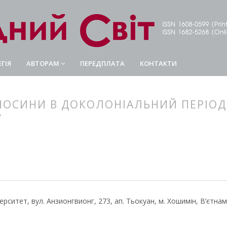
ГІЯ
АВТОРАМ
ПЕРЕДПЛАТА
КОНТАКТИ
НОСИНИ В ДОКОЛОНІАЛЬНИЙ ПЕРІОД (
У
article.main##
rticle.sidebar##
верситет, вул. Анзионгвионг, 273, ап. Тьокуан, м. Хошимін, В’єтнам