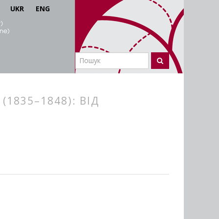
UKR
ENG
1835–1848): ВІД