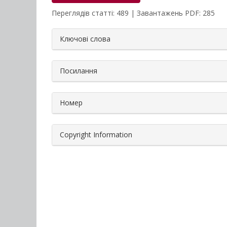
Переглядів статті: 489 | Завантажень PDF: 285
##plugins.themes.bootstrap3.a
Ключові слова
Посилання
Номер
Copyright Information