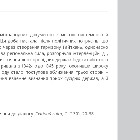
а міжнародних документів з метою системного й
Ця доба настала після політичних потрясінь, що
ю через створення гарнізону Тайтхань, одночасно
ва регіональна сила, розгорнула інтервенційні дії,
тистояння двох провідних держав Індокитайського
тривала з 1842-го до 1845 року, охопивши широку
ріоду стало поступове зближення трьох сторін –
чив взаємне визнання трьох сусідніх держав, а й
ояння до діалогу.
Східний світ
, (1 (130), 20-38.