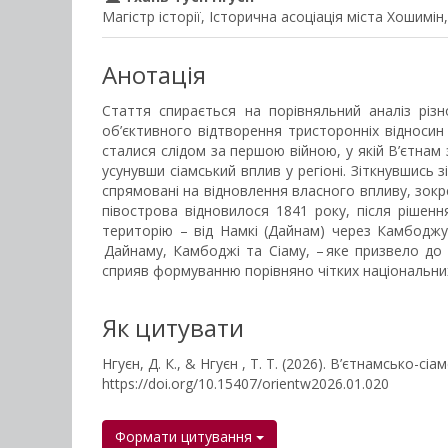
Магістр історії, Історична асоціація міста Хошимін,
Анотація
Стаття спирається на порівняльний аналіз різ
об’єктивного відтворення тристоронніх відноси
сталися слідом за першою війною, у якій В’єтна
усунувши сіамський вплив у регіоні. Зіткнувшись з
спрямовані на відновлення власного впливу, зок
півострова відновилося 1841 року, після рішенн
територію – від Намкі (Дайнам) через Камбоджу
Дайнаму, Камбоджі та Сіаму, – яке призвело до 
сприяв формуванню порівняно чітких національних
Як цитувати
Нгуєн, Д. К., & Нгуєн , Т. Т. (2026). В’єтнамсько-с
https://doi.org/10.15407/orientw2026.01.020
Формати цитування