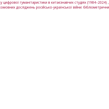
ку цифрової гуманітаристики в китаєзнавчих студіях (1984–2024)
комовних досліджень російсько-української війни: бібліометричн