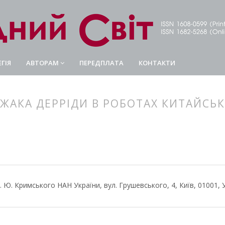
ГІЯ
АВТОРАМ
ПЕРЕДПЛАТА
КОНТАКТИ
 ЖАКА ДЕРРІДИ В РОБОТАХ КИТАЙСЬ
article.main##
rticle.sidebar##
 А. Ю. Кримського НАН України, вул. Грушевського, 4, Київ, 01001, 