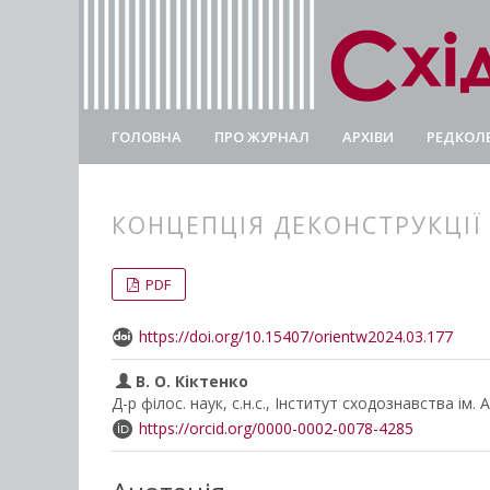
ГОЛОВНА
ПРО ЖУРНАЛ
АРХІВИ
РЕДКОЛЕ
КОНЦЕПЦІЯ ДЕКОНСТРУКЦІЇ
##plugins.themes.bootstrap3.
##plugins.themes.bootstrap3.a
PDF
https://doi.org/10.15407/orientw2024.03.177
В. О. Кіктенко
Д-р філос. наук, с.н.с., Інститут сходознавства ім.
https://orcid.org/0000-0002-0078-4285