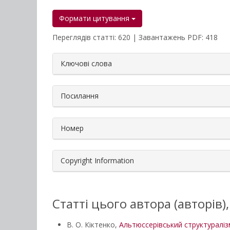
Формати цитування
Переглядів статті: 620 | Завантажень PDF: 418
##plugins.themes.bootstrap3.a
Ключові слова
Посилання
Номер
Copyright Information
Статті цього автора (авторів)
В. О. Кіктенко,
Альтюссерівський структуралі