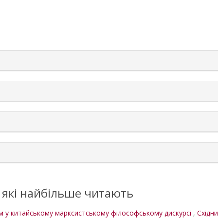
rticle.details##
, які найбільше читають
зм у китайському марксистському філософському дискурсі
,
Східни