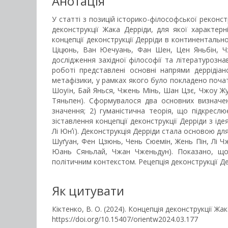
Анотація
У статті з позицій історико-філософської реконс
деконструкції Жака Дерріди, для якої характер
концепції деконструкції Дерріди в континентальн
Ціцюнь, Ван Юечуань, Фан Шен, Цен Яньбін, Чж
дослідження західної філософії та літературозн
роботі представлені основні напрями деррідіа
метафізики, у рамках якого було покладено поча
Шоуїн, Бай Янься, Чжень Мінь, Шан Цзє, Чжоу Жун
Тяньпен). Сформувалося два основних визначенн
значення; 2) гуманістична теорія, що підкресл
зіставлення концепції деконструкції Дерріди з іде
Лі Юнʼї). Деконструкція Дерріди стала основою дл
Шуґуан, Фен Цзюнь, Чень Сюемін, Жень Пін, Лі Ч
Юань Сяньлай, Чжан Чженьдун). Показано, що с
політичним контекстом. Рецепція деконструкції Де
Як цитувати
Кіктенко, В. О. (2024). Концепція деконструкції Ж
https://doi.org/10.15407/orientw2024.03.177