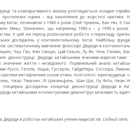
трукції та компаративного аналізу розглядається складне спри
ні протилежні оцінки – від захоплення до жорсткої критики.
ому Китаї, починаючи з 1980-х років (Сюй Чунвень, Ван Нін, Є 
ен Мінь). Зазначено, що наприкінці 1980-х – у 1990-х роках
авства. У цей же період розпочалася робота з перекладу оригін
нських досліджень у континентальному Китаї. Найбільш фундам
ток систематичному вивченню філософії Дерріди в континентальн
шен, Чжу Ґан, Фан Сянхун, Цай Сіньле, Лу Ян, Чень Сяомін, Ван
я деконструкції Дерріди китайськими вченими-марксистами: 1) 
ює значення життя і несвідомого. Порівняльний аналіз китайсь
ями Руссо, Гегеля, Ніцше, Гуссерля, Гайдеґґера, Соссюра, Левінаса
я критики метафізичних основ етики, політології, юриспруденції
жень, Чжао Тяньчен, Лі Цзюаньфень, Шан Цзє, Оу Янʼїн, Чжан Ні
пецифіка досліджень концепції деконструкції Дерріди в Кит
рріди китайськими інтелектуалами демонструє можливість адаптаці
ака Дерріди в роботах китайських учених-марксистів.
Східний світ
,