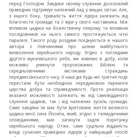
перед Господом. Завдяки своєму служінню досконалий
праведник підтримує належний лад у вищих світах. Але,
з іншого боку, тривалість життя лідера залежить від
благочестя громади та її віри у свого наставника. Між
впливом цадика на божественну плерому та впливом
послідовників на нього самого простежуються чіткі
паралелі. Такого роду роздуми поєднуються в нашого
автора з повчаннями про шляхи майбутнього
визволення єврейського народу. Згідно з поглядами
другого мукачівського ребе, ми живемо в добу, коли
можливо уникнути пророкованих Біблією та
середньовічними містиками страждань
передмесіанського часу. У наші дні будь-які трагічні події
перестали бути необхідною передумовою перемоги
царства добра та справедливості. Проте реалізація
вказаної можливості залежить як від самовідданого
служіння цадиків, так і від належних зусиль громади.
Саме завдяки їм має бути врятоване життя великого
цадика месії сина Йосипа, який, згідно з талмудичними
оповіданнями, має загинути задля порятунку
єврейського народу. Отже, саме суцільна відданість
владі сучасних праведних лідерів у найкращий спосіб