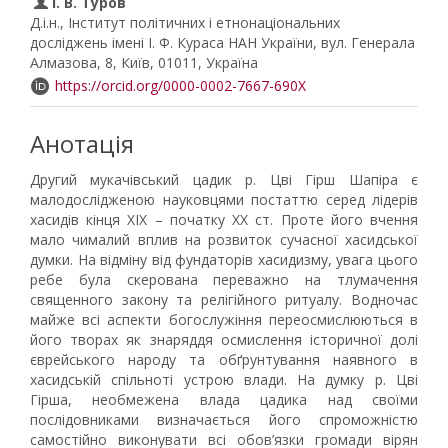
І. В. Туров
Д.і.н., Інститут політичних і етнонаціональних
досліджень імені І. Ф. Кураса НАН України, вул. Генерала
Алмазова, 8, Київ, 01011, Україна
https://orcid.org/0000-0002-7667-690X
Анотація
Другий мукачівський цадик р. Цві Гірш Шапіра є
малодослідженою науковцями постаттю серед лідерів
хасидів кінця XIX – початку XX ст. Проте його вчення
мало чималий вплив на розвиток сучасної хасидської
думки. На відміну від фундаторів хасидизму, увага цього
ребе була скерована переважно на тлумачення
священного закону та релігійного ритуалу. Водночас
майже всі аспекти богослужіння переосмислюються в
його творах як знаряддя осмислення історичної долі
єврейського народу та обґрунтування наявного в
хасидській спільноті устрою влади. На думку р. Цві
Гірша, необмежена влада цадика над своїми
послідовниками визначається його спроможністю
самостійно виконувати всі обов’язки громади вірян