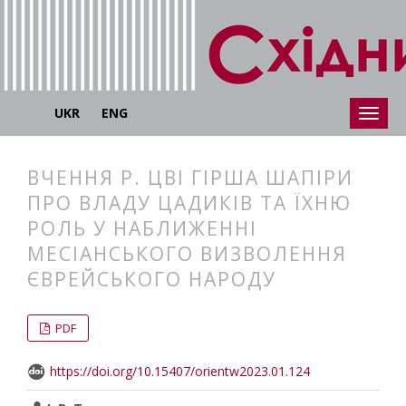
UKR
ENG
ВЧЕННЯ Р. ЦВІ ГІРША ШАПІРИ
ПРО ВЛАДУ ЦАДИКІВ ТА ЇХНЮ
РОЛЬ У НАБЛИЖЕННІ
МЕСІАНСЬКОГО ВИЗВОЛЕННЯ
ЄВРЕЙСЬКОГО НАРОДУ
##plugins.themes.bootstrap3.articl
##plugins.themes.bootstrap3.article
PDF
https://doi.org/10.15407/orientw2023.01.124