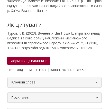
забезпечує майбутнє визволення. Вчення р. Цві Гірша
відчутно вплинуло на погляди його славнозвісного сина
р. Хаїма Елазара Шапіри.
Як цитувати
Туров, І. В. (2023). Вчення р. Цві Гірша Шапіри про владу
цадиків та їхню роль у наближенні месіанського
визволення єврейського народу.
Східний світ
, (1 (118),
124-142. https://doi.org/10.15407/orientw2023.01.124
Формати цитування
Переглядів статті: 1007 | Завантажень PDF: 599
##plugins.themes.bootstrap3.article.
Ключові слова
Посилання