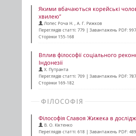
Якими вбачаються корейські чолов
хвилею”
Лопес Роча Н. , А. Г. Рижков
Переглядів статті: 779 | Завантажень PDF: 99
Сторінки 155-168
Вплив філософії соціального рекон
Індонезії
Х. Путранта
Переглядів статті: 709 | Завантажень PDF: 78
Сторінки 169-182
ФІЛОСОФІЯ
Філософія Славоя Жижека в дослід
В. О. Кіктенко
Переглядів статті: 618 | Завантажень PDF: 48