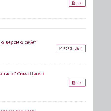
PDF
ою версією себе”
PDF (English)
аписів” Сима Цяня і
PDF