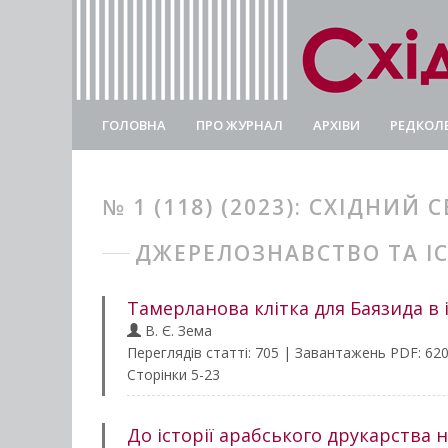
ГОЛОВНА
ПРО ЖУРНАЛ
АРХІВИ
РЕДКОЛЕ
№ 1 (118) (2023): СХІДНИЙ С
ДЖЕРЕЛОЗНАВСТВО ТА І
Тамерланова клітка для Баязида в 
В. Є. Зема
Переглядів статті: 705 | Завантажень PDF: 62
Сторінки 5-23
До історії арабського друкарства 