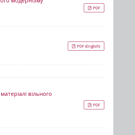
ього модернізму
PDF
PDF (English)
 матеріалі вільного
PDF