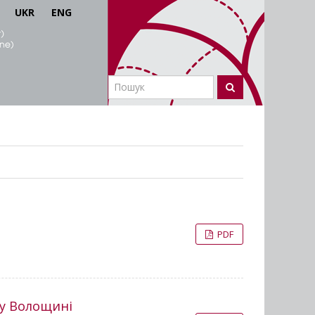
UKR
ENG
PDF
 у Волощині