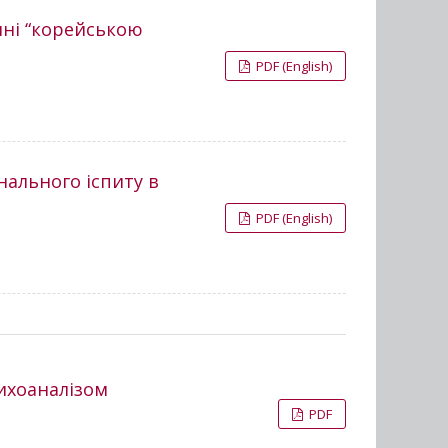
яні “корейською
PDF (English)
нального іспиту в
PDF (English)
ихоаналізом
PDF