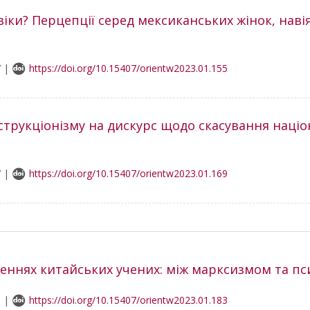
іки? Перцепції серед мексиканських жінок, наві
7 |
https://doi.org/10.15407/orientw2023.01.155
струкціонізму на дискурс щодо скасування націо
7 |
https://doi.org/10.15407/orientw2023.01.169
женнях китайських учених: між марксизмом та пс
9 |
https://doi.org/10.15407/orientw2023.01.183