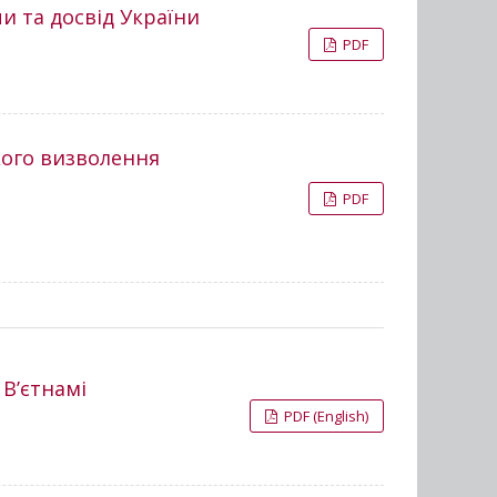
и та досвід України
PDF
кого визволення
PDF
 В’єтнамі
PDF (English)