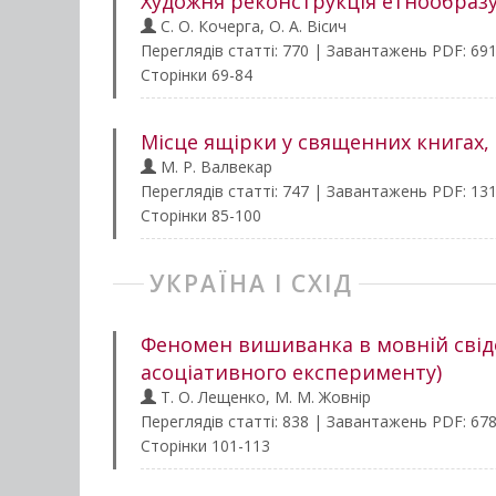
Художня реконструкція етнообразу
С. О. Кочерга, О. А. Вісич
Переглядів статті: 770 | Завантажень PDF: 69
Сторінки 69-84
Місце ящірки у священних книгах, с
М. Р. Валвекар
Переглядів статті: 747 | Завантажень PDF: 13
Сторінки 85-100
УКРАЇНА І СХІД
Феномен вишиванка в мовній свідом
асоціативного експерименту)
Т. О. Лещенко, М. М. Жовнір
Переглядів статті: 838 | Завантажень PDF: 67
Сторінки 101-113