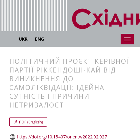
UKR
ENG
ПОЛІТИЧНИЙ ПРОЄКТ КЕРІВНОЇ
ПАРТІЇ РІККЕНДОШІ-КАЙ ВІД
ВИНИКНЕННЯ ДО
САМОЛІКВІДАЦІЇ: ІДЕЙНА
СУТНІСТЬ І ПРИЧИНИ
НЕТРИВАЛОСТІ
##plugins.themes.bootstrap3.articl
##plugins.themes.bootstrap3.article
PDF (English)
https://doi.org/10.15407/orientw2022.02.027