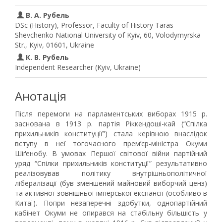
В. А. Рубель
DSc (History), Professor, Faculty of History Taras
Shevchenko National University of Kyiv, 60, Volodymyrska
Str., Kyiv, 01601, Ukraine
К. В. Рубель
Independent Researcher (Kyiv, Ukraine)
Анотація
Після перемоги на парламентських виборах 1915 р.
заснована в 1913 р. партія Ріккендоші-кай (“Спілка
прихильників конституції”) стала керівною внаслідок
вступу в неї тогочасного прем’єр-міністра Окуми
Шіґенобу. В умовах Першої світової війни партійний
уряд “Спілки прихильників конституції” результативно
реалізовував політику внутрішньополітичної
лібералізації (був зменшений майновий виборчий ценз)
та активної зовнішньої імперської експансії (особливо в
Китаї). Попри незаперечні здобутки, однопартійний
кабінет Окуми не опирався на стабільну більшість у