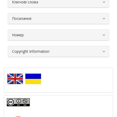
##plugins.themes.bootstrap3.article.
Ключові слова
Посилання
Номер
Copyright Information