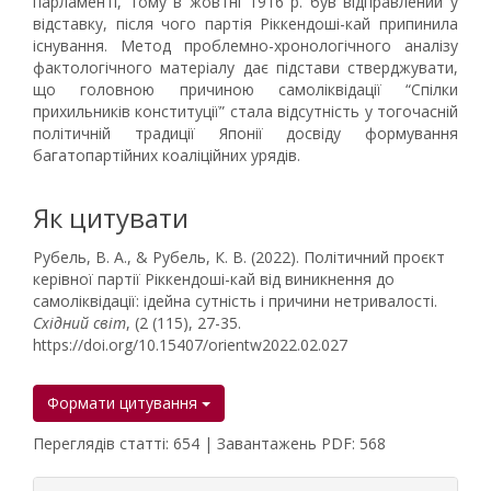
парламенті, тому в жовтні 1916 р. був відправлений у
відставку, після чого партія Ріккендоші-кай припинила
існування. Метод проблемно-хронологічного аналізу
фактологічного матеріалу дає підстави стверджувати,
що головною причиною самоліквідації “Спілки
прихильників конституції” стала відсутність у тогочасній
політичній традиції Японії досвіду формування
багатопартійних коаліційних урядів.
Як цитувати
Рубель, В. А., & Рубель, К. В. (2022). Політичний проєкт
керівної партії Ріккендоші-кай від виникнення до
самоліквідації: ідейна сутність і причини нетривалості.
Східний світ
, (2 (115), 27-35.
https://doi.org/10.15407/orientw2022.02.027
Формати цитування
Переглядів статті: 654 | Завантажень PDF: 568