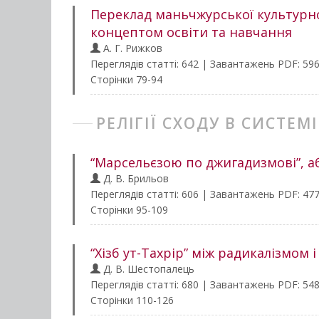
Переклад маньчжурської культурно
концептом освіти та навчання
А. Г. Рижков
Переглядів статті: 642 | Завантажень PDF: 59
Сторінки 79-94
РЕЛІГІЇ СХОДУ В СИСТЕ
“Марсельєзою по джигадизмові”, а
Д. В. Брильов
Переглядів статті: 606 | Завантажень PDF: 47
Сторінки 95-109
“Хізб ут-Тахрір” між радикалізмом
Д. В. Шестопалець
Переглядів статті: 680 | Завантажень PDF: 54
Сторінки 110-126