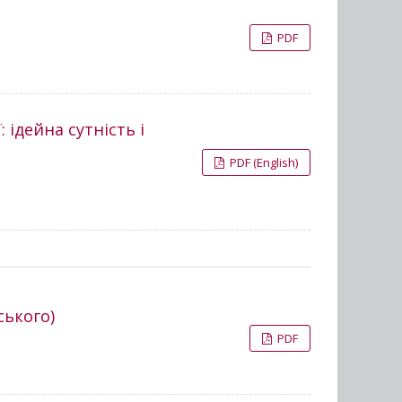
PDF
 ідейна сутність і
PDF (English)
ського)
PDF