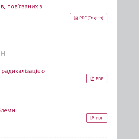
, пов’язаних з
PDF (English)
ИН
 радикалізацією
PDF
облеми
PDF