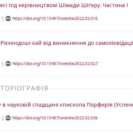
десі під керівництвом Шімади Шіґеру. Частина І
7 |
https://doi.org/10.15407/orientw2022.02.016
Ріккендоші-кай від виникнення до самоліквідації:
8 |
https://doi.org/10.15407/orientw2022.02.027
СТОРІОГРАФІЯ
 в науковій спадщині єпископа Порфирія (Успен
7 |
https://doi.org/10.15407/orientw2022.02.036