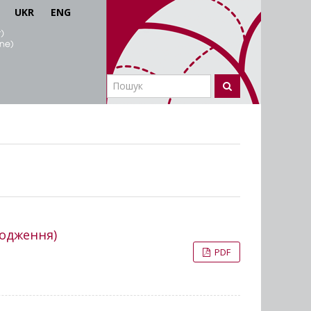
UKR
ENG
родження)
PDF