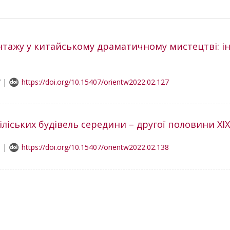
тажу у китайському драматичному мистецтві: і
7 |
https://doi.org/10.15407/orientw2022.02.127
ліських будівель середини – другої половини ХІХ
3 |
https://doi.org/10.15407/orientw2022.02.138