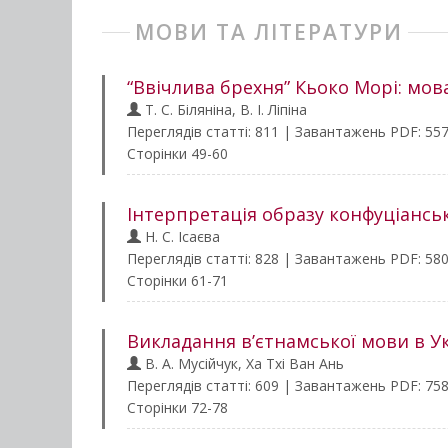
МОВИ ТА ЛІТЕРАТУРИ
“Ввічлива брехня” Кьоко Морі: мова
Т. С. Біляніна, В. І. Ліпіна
Переглядів статті: 811 | Завантажень PDF: 55
Сторінки 49-60
Інтерпретація образу конфуціанськ
Н. С. Ісаєва
Переглядів статті: 828 | Завантажень PDF: 58
Сторінки 61-71
Викладання в’єтнамської мови в Ук
В. А. Мусійчук, Ха Тхі Ван Ань
Переглядів статті: 609 | Завантажень PDF: 75
Сторінки 72-78