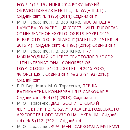
EGYPT” (17–19 ЛИПНЯ 2014 РОКУ, МУЗЕЙ
ОБРАЗОТВОРЧИХ МИСТЕЦТВ, БУДАПЕШТ)
,
Східний світ: № 4 (85) (2014): Східний світ
М. О. Тарасенко, Г. В. Вертієнко,
МІЖНАРОДНА
НАУКОВА КОНФЕРЕНЦІЯ “CECE7 – VIITH EUROPEAN
CONFERENCE OF EGYPTOLOGISTS. EGYPT 2015:
PERSPECTIVES OF RESEARCH” (ЗАГРЕБ, 2–7 ЧЕРВНЯ
2015 Р.)
,
Східний світ: № 1 (90) (2016): Східний світ
М. О. Тарасенко, Г. В. Вертієнко,
11-Й
МІЖНАРОДНИЙ КОНГРЕС ЄГИПТОЛОГІВ / “ICE-XI –
11TH INTERNATIONAL CONGRESS OF
EGYPTOLOGISTS” (23–30 СЕРПНЯ 2015 РОКУ,
ФЛОРЕНЦІЯ)
,
Східний світ: № 2-3 (91-92 (2016):
Східний світ
Г. В. Вертієнко, М. О. Тарасенко,
ПЕРША
ВАТИКАНСЬКА КОНФЕРЕНЦІЯ ІЗ САРКОФАГІВ
,
Східний світ: № 4 (81) (2013): Східний світ
М. О. Тарасенко,
ДАВНЬОЄГИПЕТСЬКИЙ
ЖЕРТОВНИК ІНВ. № 52971 З КОЛЕКЦІЇ ОДЕСЬКОГО
АРХЕОЛОГІЧНОГО МУЗЕЮ НАН УКРАЇНИ
,
Східний
світ: № 3 (112) (2021): Східний світ
М. О. Тарасенко,
ФРАГМЕНТ САРКОФАГА МУТЕМУЇ