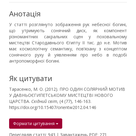
Анотація
У статті розглянуто зображення рук небесної богині,
що утримують сонячний диск, як компонент
різноманітних сакральних сцен у поховальному
мистецтві Стародавнього Єгипту ІІ тис. до н.е. Мотив
має космологічну семантику, пов’язану з концептом
сонячного руху й уявленням про небо в подобі
антропоморфної богині.
Як цитувати
Тарасенко, М. О. (2012). ПРО ОДИН СОЛЯРНИЙ МОТИВ
У ДАВНЬОЄГИПЕТСЬКОМУ МИСТЕЦТВІ НОВОГО
ЦАРСТВА.
Східний світ
, (4 (77), 146-163.
https://doi.org/10.15407/orientw2012.04.146
Формати цитування
Переглядів статті: 943 | Завантажень PDF: 271