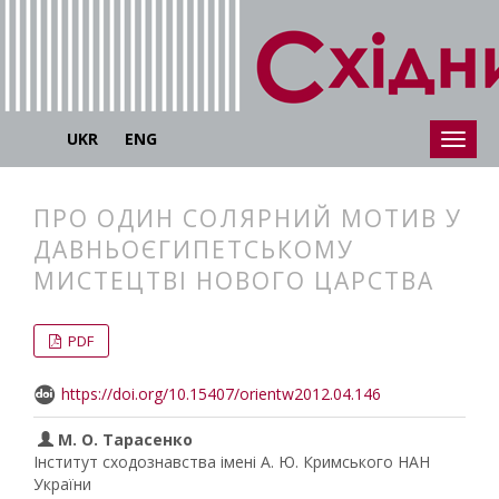
UKR
ENG
ПРО ОДИН СОЛЯРНИЙ МОТИВ У
ДАВНЬОЄГИПЕТСЬКОМУ
МИСТЕЦТВІ НОВОГО ЦАРСТВА
##plugins.themes.bootstrap3.articl
##plugins.themes.bootstrap3.article
PDF
https://doi.org/10.15407/orientw2012.04.146
М. О. Тарасенко
Інститут сходознавства імені А. Ю. Кримського НАН
України