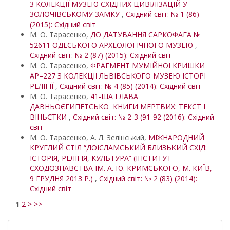
З КОЛЕКЦІЇ МУЗЕЮ СХІДНИХ ЦИВІЛІЗАЦІЙ У
ЗОЛОЧІВСЬКОМУ ЗАМКУ
,
Східний світ: № 1 (86)
(2015): Східний світ
М. О. Тарасенко,
ДО ДАТУВАННЯ САРКОФАГА №
52611 ОДЕСЬКОГО АРХЕОЛОГІЧНОГО МУЗЕЮ
,
Східний світ: № 2 (87) (2015): Східний світ
М. О. Тарасенко,
ФРАГМЕНТ МУМІЙНОЇ КРИШКИ
АР–227 З КОЛЕКЦІЇ ЛЬВІВСЬКОГО МУЗЕЮ ІСТОРІЇ
РЕЛІГІЇ
,
Східний світ: № 4 (85) (2014): Східний світ
М. О. Тарасенко,
41-ША ГЛАВА
ДАВНЬОЄГИПЕТСЬКОЇ КНИГИ МЕРТВИХ: ТЕКСТ І
ВІНЬЄТКИ
,
Східний світ: № 2-3 (91-92 (2016): Східний
світ
М. О. Тарасенко, А. Л. Зелінський,
МІЖНАРОДНИЙ
КРУГЛИЙ СТІЛ “ДОІСЛАМСЬКИЙ БЛИЗЬКИЙ СХІД:
ІСТОРІЯ, РЕЛІГІЯ, КУЛЬТУРА” (ІНСТИТУТ
СХОДОЗНАВСТВА ІМ. А. Ю. КРИМСЬКОГО, М. КИЇВ,
9 ГРУДНЯ 2013 Р.)
,
Східний світ: № 2 (83) (2014):
Східний світ
1
2
>
>>