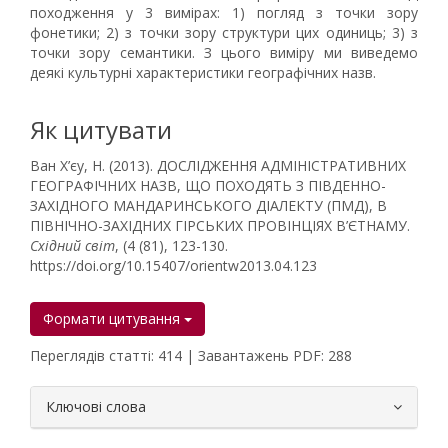
походження у 3 вимірах: 1) погляд з точки зору
фонетики; 2) з точки зору структури цих одиниць; 3) з
точки зору семантики. З цього виміру ми виведемо
деякі культурні характеристики географічних назв.
Як цитувати
Ван Х’єу, Н. (2013). ДОСЛІДЖЕННЯ АДМІНІСТРАТИВНИХ
ГЕОГРАФІЧНИХ НАЗВ, ЩО ПОХОДЯТЬ З ПІВДЕННО-
ЗАХІДНОГО МАНДАРИНСЬКОГО ДІАЛЕКТУ (ПМД), В
ПІВНІЧНО-ЗАХІДНИХ ГІРСЬКИХ ПРОВІНЦІЯХ В’ЄТНАМУ.
Східний світ
, (4 (81), 123-130.
https://doi.org/10.15407/orientw2013.04.123
Формати цитування
Переглядів статті: 414 | Завантажень PDF: 288
##plugins.themes.bootstrap3.article.
Ключові слова