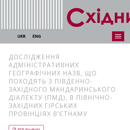
UKR
ENG
ДОСЛІДЖЕННЯ
АДМІНІСТРАТИВНИХ
ГЕОГРАФІЧНИХ НАЗВ, ЩО
ПОХОДЯТЬ З ПІВДЕННО-
ЗАХІДНОГО МАНДАРИНСЬКОГО
ДІАЛЕКТУ (ПМД), В ПІВНІЧНО-
ЗАХІДНИХ ГІРСЬКИХ
ПРОВІНЦІЯХ В’ЄТНАМУ
##plugins.themes.bootstrap3.articl
##plugins.themes.bootstrap3.article
PDF (English)