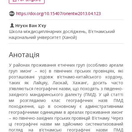
https://doi.org/10.15407/orientw2013.04.123
Нгуєн Ван Х’єу
Школа міждисциплінарних досліджень, В’єтнамський
національний університет (Ханой)
Анотація
У районах проживання етнічних груп (особливо ареали
груп хмонг – яо) в північних гірських провінціях, які
розташовані уздовж в’єтнамо-китайського кордону,
таких як Лайцяу, Лаокай, Хажанг, досить часто
з’являються географічні назви, що походять з південно-
західного мандаринського діалекту (ПМД). У цій статті
ми розглядаємо клас географічних назв ПМД
походження, що в основному є адміністративними
географічними одиницями в ареалах проживання хмонг
– яо північно-західних гірських провінцій В’єтнаму. Через
ці географічні назви ми здійснимо систематизований
погляд на в’єтнамські географічні назви ПМД