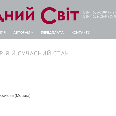
ГІЯ
АВТОРАМ
ПЕРЕДПЛАТА
КОНТАКТИ
ОРІЯ Й СУЧАСНИЙ СТАН
article.main##
rticle.sidebar##
Лихачова (Москва)