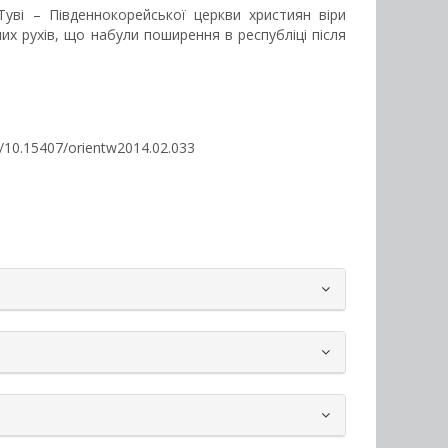
Туві – Південнокорейської церкви християн віри
них рухів, що набули поширення в республіці після
org/10.15407/orientw2014.02.033