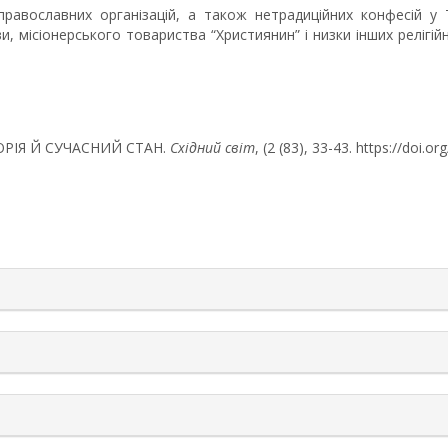
 православних організацій, а також нетрадиційних конфесій у 
ви, місіонерського товариства “Християнин” і низки інших релігій
СТОРІЯ Й СУЧАСНИЙ СТАН.
Східний світ
, (2 (83), 33-43. https://doi.
rticle.details##