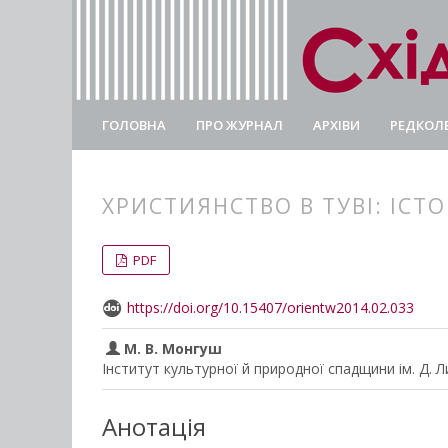
ГОЛОВНА
ПРО ЖУРНАЛ
АРХІВИ
РЕДКОЛЕ
ХРИСТИЯНСТВО В ТУВІ: ІСТ
##plugins.themes.bootstrap3.
##plugins.themes.bootstrap3.a
PDF
https://doi.org/10.15407/orientw2014.02.033
М. В. Монгуш
Інститут культурної й природної спадщини ім. Д. 
Анотація