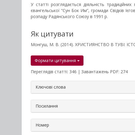
У статті розглядається діяльність традиційних
євангельської “Сун Бок Им”, громади Свідків Ієго
розпаду Радянського Союзу в 1991 р.
Як цитувати
Монгуш, М. В. (2014). ХРИСТИЯНСТВО В ТУВІ: І
Формати цитування
Переглядів статті: 346 | Завантажень PDF: 274
##plugins.themes.bootstrap3.a
Ключові слова
Посилання
Номер