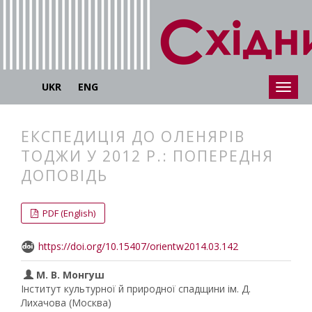
UKR
ENG
ЕКСПЕДИЦІЯ ДО ОЛЕНЯРІВ
ТОДЖИ У 2012 Р.: ПОПЕРЕДНЯ
ДОПОВІДЬ
##plugins.themes.bootstrap3.articl
##plugins.themes.bootstrap3.article
PDF (English)
https://doi.org/10.15407/orientw2014.03.142
М. В. Монгуш
Інститут культурної й природної спадщини ім. Д.
Лихачова (Москва)