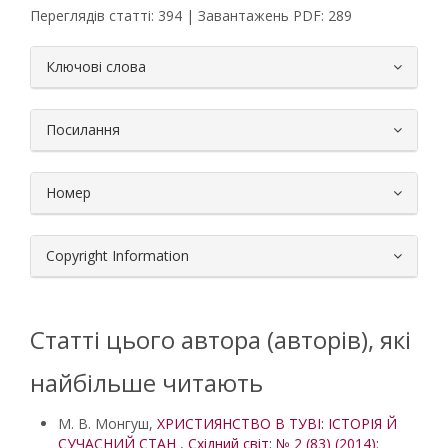
Переглядів статті: 394 | Завантажень PDF: 289
##plugins.themes.bootstrap3.article.
Ключові слова
Посилання
Номер
Copyright Information
Статті цього автора (авторів), які
найбільше читають
М. В. Монгуш,
ХРИСТИЯНСТВО В ТУВІ: ІСТОРІЯ Й
СУЧАСНИЙ СТАН
,
Східний світ: № 2 (83) (2014):