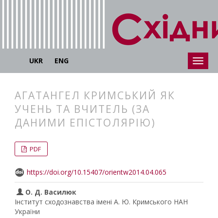
UKR
ENG
АГАТАНГЕЛ КРИМСЬКИЙ ЯК
УЧЕНЬ ТА ВЧИТЕЛЬ (ЗА
ДАНИМИ ЕПІСТОЛЯРІЮ)
##plugins.themes.bootstrap3.articl
##plugins.themes.bootstrap3.article
PDF
https://doi.org/10.15407/orientw2014.04.065
О. Д. Василюк
Інститут сходознавства імені А. Ю. Кримського НАН
України