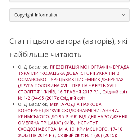
Copyright Information
Статті цього автора (авторів), які
найбільше читають
О. Д. Василюк,
ПРЕЗЕНТАЦІЯ МОНОГРАФІЇ ФЕРГАДА
ТУРАНЛИ “КОЗАЦЬКА ДОБА ІСТОРІЇ УКРАЇНИ В
ОСМАНСЬКО-ТУРЕЦЬКИХ ПИСЕМНИХ ДЖЕРЕЛАХ
(ДРУГА ПОЛОВИНА XVI – ПЕРША ЧВЕРТЬ XVIII
СТОЛІТТЯ)” (КИЇВ, 16 ТРАВНЯ 2017 Р.)
,
Східний світ:
№ 1-2 (94-95 (2017): Східний світ
О. Д. Василюк,
МІЖНАРОДНА НАУКОВА
КОНФЕРЕНЦІЯ “XVІІІ СХОДОЗНАВЧІ ЧИТАННЯ А.
КРИМСЬКОГО: ДО 95-РІЧЧЯ ВІД ДНЯ НАРОДЖЕННЯ
ОМЕЛЯНА ПРІЦАКА” (КИЇВ, ІНСТИТУТ
СХОДОЗНАВСТВА ІМ. А. Ю. КРИМСЬКОГО, 17–18
ЖОВТНЯ 2014 Р.)
,
Східний світ: № 1 (86) (2015):