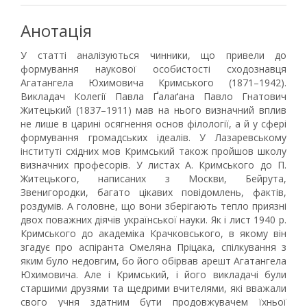
Анотація
У статті аналізуються чинники, що привели до
формування наукової особистості сходознавця
Агатангела Юхимовича Кримського (1871–1942).
Викладач Колегії Павла Ґалаґана Павло Гнатович
Житецький (1837–1911) мав на нього визначний вплив
не лише в царині осягнення основ філології, а й у сфері
формування громадських ідеалів. У Лазаревському
інституті східних мов Кримський також пройшов школу
визначних професорів. У листах А. Кримського до П.
Житецького, написаних з Москви, Бейрута,
Звенигородки, багато цікавих повідомлень, фактів,
роздумів. А головне, що вони зберігають тепло приязні
двох поважних діячів української науки. Як і лист 1940 р.
Кримського до академіка Крачковського, в якому він
згадує про аспіранта Омеляна Пріцака, спілкування з
яким було недовгим, бо його обірвав арешт Агатангела
Юхимовича. Але і Кримський, і його викладачі були
старшими друзями та щедрими вчителями, які вважали
свого учня здатним бути продовжувачем їхньої