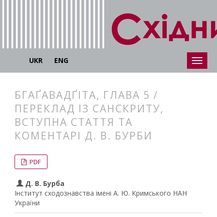
UKR
ENG
БГАҐАВАДҐІТА, ГЛАВА 5 /
ПЕРЕКЛАД ІЗ САНСКРИТУ,
ВСТУПНА СТАТТЯ ТА
КОМЕНТАРІ Д. В. БУРБИ
##plugins.themes.bootstrap3.articl
##plugins.themes.bootstrap3.article
PDF
Д. В. Бурба
Інститут сходознавства імені А. Ю. Кримського НАН
України