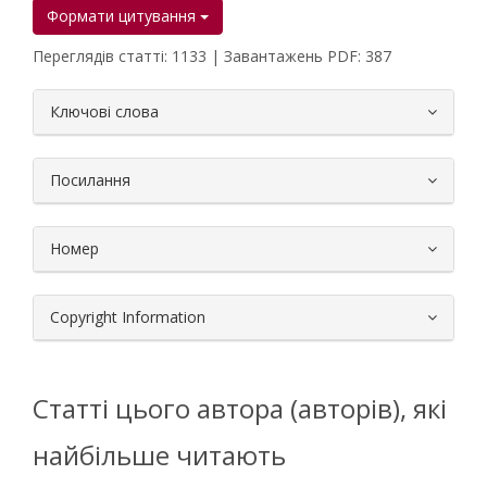
Формати цитування
Переглядів статті: 1133 | Завантажень PDF: 387
##plugins.themes.bootstrap3.article.
Ключові слова
Посилання
Номер
Copyright Information
Статті цього автора (авторів), які
найбільше читають