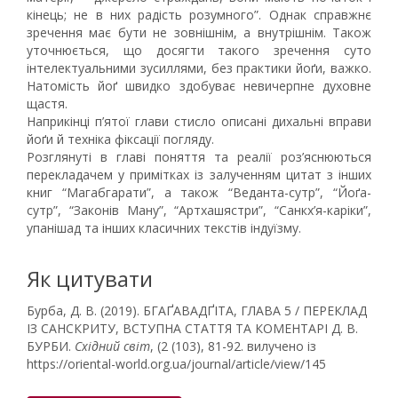
кінець; не в них радість розумного”. Однак справжнє
зречення має бути не зовнішнім, а внутрішнім. Також
уточнюється, що досягти такого зречення суто
інтелектуальними зусиллями, без практики йоґи, важко.
Натомість йоґ швидко здобуває невичерпне духовне
щастя.
Наприкінці п’ятої глави стисло описані дихальні вправи
йоґи й техніка фіксації погляду.
Розглянуті в главі поняття та реалії роз’яснюються
перекладачем у примітках із залученням цитат з інших
книг “Магабгарати”, а також “Веданта-сутр”, “Йоґа-
сутр”, “Законів Ману”, “Артхашястри”, “Санкх’я-каріки”,
упанішад та інших класичних текстів індуїзму.
Як цитувати
Бурба, Д. В. (2019). БГАҐАВАДҐІТА, ГЛАВА 5 / ПЕРЕКЛАД
ІЗ САНСКРИТУ, ВСТУПНА СТАТТЯ ТА КОМЕНТАРІ Д. В.
БУРБИ.
Східний світ
, (2 (103), 81-92. вилучено із
https://oriental-world.org.ua/journal/article/view/145