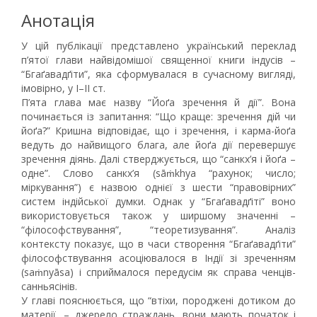
Анотація
У цій публікації представлено український переклад
п’ятої глави найвідомішої священної книги індусів –
“Бгаґавадґіти”, яка сформувалася в сучасному вигляді,
імовірно, у I–II ст.
П’ята глава має назву “Йоґа зречення й дії”. Вона
починається із запитання: “Що краще: зречення дій чи
йоґа?” Кришна відповідає, що і зречення, і карма-йоґа
ведуть до найвищого блага, але йоґа дії перевершує
зречення діянь. Далі стверджується, що “санкх’я і йоґа –
одне”. Слово санкх’я (sāṁkhya “рахунок; число;
міркування”) є назвою однієї з шести “правовірних”
систем індійської думки. Однак у “Бгаґавадґіті” воно
використовується також у ширшому значенні –
“філософствування”, “теоретизування”. Аналіз
контексту показує, що в часи створення “Бгаґавадґіти”
філософствування асоціювалося в Індії зі зреченням
(saṁnyāsa) і сприймалося передусім як справа ченців-
санньясінів.
У главі пояснюється, що “втіхи, породжені дотиком до
матерії, – джерело страждань, вони мають початок і