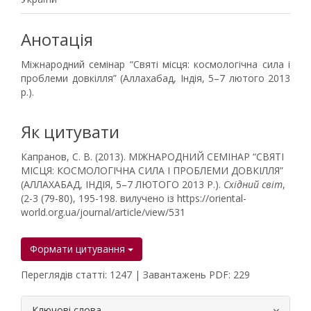
Анотація
Міжнародний семінар “Святі місця: космологічна сила і
проблеми довкілля” (Аллахабад, Індія, 5–7 лютого 2013
р.).
Як цитувати
Капранов, С. В. (2013). МІЖНАРОДНИЙ СЕМІНАР “СВЯТІ
МІСЦЯ: КОСМОЛОГІЧНА СИЛА І ПРОБЛЕМИ ДОВКІЛЛЯ”
(АЛЛАХАБАД, ІНДІЯ, 5–7 ЛЮТОГО 2013 Р.).
Східний світ
,
(2-3 (79-80), 195-198. вилучено із https://oriental-
world.org.ua/journal/article/view/531
Формати цитування
Переглядів статті: 1247 | Завантажень PDF: 229
##plugins.themes.bootstrap3.article.
Ключові слова