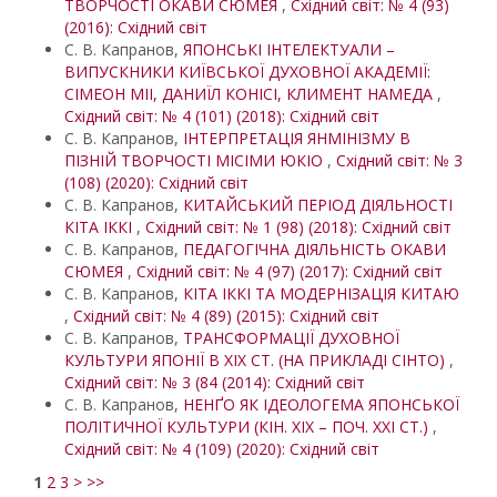
ТВОРЧОСТІ ОКАВИ СЮМЕЯ
,
Східний світ: № 4 (93)
(2016): Східний світ
С. В. Капранов,
ЯПОНСЬКІ ІНТЕЛЕКТУАЛИ –
ВИПУСКНИКИ КИЇВСЬКОЇ ДУХОВНОЇ АКАДЕМІЇ:
СІМЕОН МІІ, ДАНИЇЛ КОНІСІ, КЛИМЕНТ НАМЕДА
,
Східний світ: № 4 (101) (2018): Східний світ
С. В. Капранов,
ІНТЕРПРЕТАЦІЯ ЯНМІНІЗМУ В
ПІЗНІЙ ТВОРЧОСТІ МІСІМИ ЮКІО
,
Східний світ: № 3
(108) (2020): Східний світ
С. В. Капранов,
КИТАЙСЬКИЙ ПЕРІОД ДІЯЛЬНОСТІ
КІТА ІККІ
,
Східний світ: № 1 (98) (2018): Східний світ
С. В. Капранов,
ПЕДАГОГІЧНА ДІЯЛЬНІСТЬ ОКАВИ
СЮМЕЯ
,
Східний світ: № 4 (97) (2017): Східний світ
С. В. Капранов,
КІТА ІККІ ТА МОДЕРНІЗАЦІЯ КИТАЮ
,
Східний світ: № 4 (89) (2015): Східний світ
С. В. Капранов,
ТРАНСФОРМАЦІЇ ДУХОВНОЇ
КУЛЬТУРИ ЯПОНІЇ В ХІХ СТ. (НА ПРИКЛАДІ СІНТО)
,
Східний світ: № 3 (84 (2014): Східний світ
С. В. Капранов,
НЕНҐО ЯК ІДЕОЛОГЕМА ЯПОНСЬКОЇ
ПОЛІТИЧНОЇ КУЛЬТУРИ (КІН. ХІХ – ПОЧ. ХХІ СТ.)
,
Східний світ: № 4 (109) (2020): Східний світ
1
2
3
>
>>