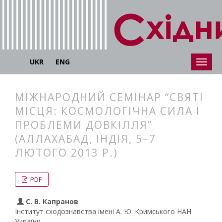
UKR
ENG
МІЖНАРОДНИЙ СЕМІНАР “СВЯТІ
МІСЦЯ: КОСМОЛОГІЧНА СИЛА І
ПРОБЛЕМИ ДОВКІЛЛЯ”
(АЛЛАХАБАД, ІНДІЯ, 5–7
ЛЮТОГО 2013 Р.)
##plugins.themes.bootstrap3.articl
##plugins.themes.bootstrap3.article
PDF
С. В. Капранов
Інститут сходознавства імені А. Ю. Кримського НАН
України