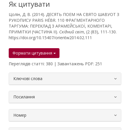
Як цитувати
Цолін, Д. В. (2014). ДЕСЯТЬ ПОЕМ НА СВЯТО ШАВУОТ З
РУКОПИСУ PARIS HÉBR. 110 ФРАГМЕНТАРНОГО
ТАРГУМА: ПЕРЕКЛАД З АРАМЕЙСЬКОЇ, КОМЕНТАРІ,
ПРИМІТКИ (ЧАСТИНА ІІ).
Східний світ
, (2 (83), 111-130.
https://doi.org/10.15407/orientw2014.02.111
Формати цитування
Переглядів статті: 380 | Завантажень PDF: 251
##plugins.themes.bootstrap3.article.
Ключові слова
Посилання
Номер