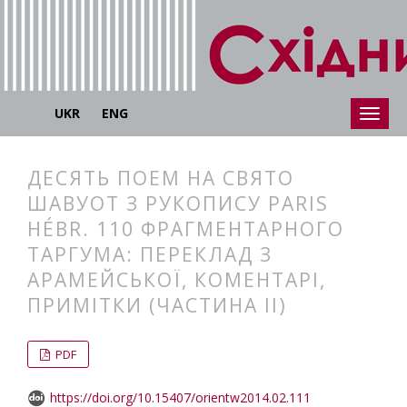
UKR
ENG
ДЕСЯТЬ ПОЕМ НА СВЯТО
ШАВУОТ З РУКОПИСУ PARIS
HÉBR. 110 ФРАГМЕНТАРНОГО
ТАРГУМА: ПЕРЕКЛАД З
АРАМЕЙСЬКОЇ, КОМЕНТАРІ,
ПРИМІТКИ (ЧАСТИНА ІІ)
##plugins.themes.bootstrap3.articl
##plugins.themes.bootstrap3.article
PDF
https://doi.org/10.15407/orientw2014.02.111