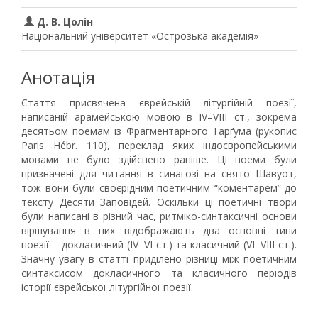
Д. В. Цолін
Національний університет «Острозька академія»
Анотація
Стаття присвячена єврейській літургійній поезії,
написаній арамейською мовою в IV–VIII ст., зокрема
десятьом поемам із Фрагментарного Тарґума (рукопис
Paris Hébr. 110), переклад яких індоєвропейськими
мовами не було здійснено раніше. Ці поеми були
призначені для читання в синагозі на свято Шавуот,
тож вони були своєрідним поетичним “коментарем” до
тексту Десяти Заповідей. Оскільки ці поетичні твори
були написані в різний час, ритміко-синтаксичні основи
віршування в них відображають два основні типи
поезії – докласичний (IV–VI ст.) та класичний (VI–VIII ст.).
Значну увагу в статті приділено різниці між поетичним
синтаксисом докласичного та класичного періодів
історії єврейської літургійної поезії.