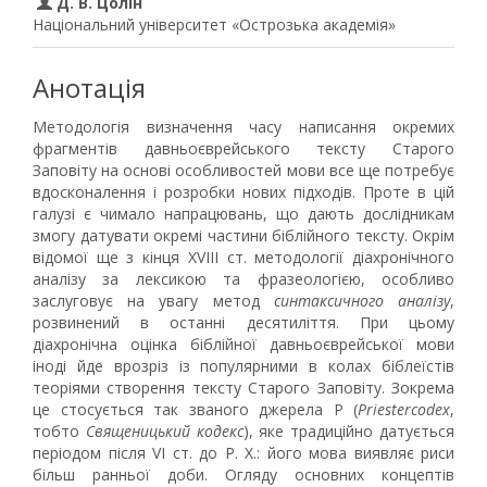
Д. В. Цолін
Національний університет «Острозька академія»
Анотація
Методологія визначення часу написання окремих
фрагментів давньоєврейського тексту Старого
Заповіту на основі особливостей мови все ще потребує
вдосконалення і розробки нових підходів. Проте в цій
галузі є чимало напрацювань, що дають дослідникам
змогу датувати окремі частини біблійного тексту. Окрім
відомої ще з кінця XVIII ст. методології діахронічного
аналізу за лексикою та фразеологією, особливо
заслуговує на увагу метод
синтаксичного аналізу
,
розвинений в останні десятиліття. При цьому
діахронічна оцінка біблійної давньоєврейської мови
іноді йде врозріз із популярними в колах біблеїстів
теоріями створення тексту Старого Заповіту. Зокрема
це стосується так званого джерела P (
Priestercodex
,
тобто
Священицький кодекс
), яке традиційно датується
періодом після VI ст. до Р. Х.: його мова виявляє риси
більш ранньої доби. Огляду основних концептів