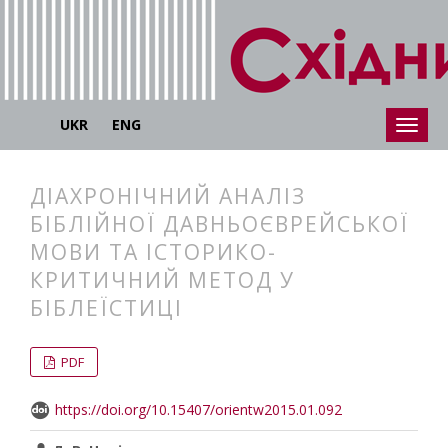
UKR
ENG
ДІАХРОНІЧНИЙ АНАЛІЗ
БІБЛІЙНОЇ ДАВНЬОЄВРЕЙСЬКОЇ
МОВИ ТА ІСТОРИКО-
КРИТИЧНИЙ МЕТОД У
БІБЛЕЇСТИЦІ
##plugins.themes.bootstrap3.articl
##plugins.themes.bootstrap3.article
PDF
https://doi.org/10.15407/orientw2015.01.092