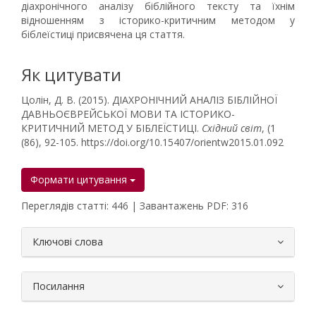
діахронічного аналізу біблійного тексту та їхнім
відношенням з історико-критичним методом у
біблеїстиці присвячена ця стаття.
Як цитувати
Цолін, Д. В. (2015). ДІАХРОНІЧНИЙ АНАЛІЗ БІБЛІЙНОЇ
ДАВНЬОЄВРЕЙСЬКОЇ МОВИ ТА ІСТОРИКО-
КРИТИЧНИЙ МЕТОД У БІБЛЕЇСТИЦІ.
Східний світ
, (1
(86), 92-105. https://doi.org/10.15407/orientw2015.01.092
Формати цитування
Переглядів статті: 446 | Завантажень PDF: 316
##plugins.themes.bootstrap3.article.
Ключові слова
Посилання