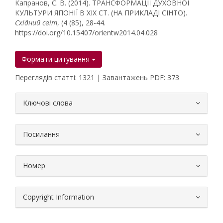
Капранов, С. В. (2014). ТРАНСФОРМАЦІЇ ДУХОВНОЇ
КУЛЬТУРИ ЯПОНІЇ В ХІХ СТ. (НА ПРИКЛАДІ СІНТО).
Східний світ
, (4 (85), 28-44.
https://doi.org/10.15407/orientw2014.04.028
Формати цитування
Переглядів статті: 1321 | Завантажень PDF: 373
##plugins.themes.bootstrap3.article.
Ключові слова
Посилання
Номер
Copyright Information