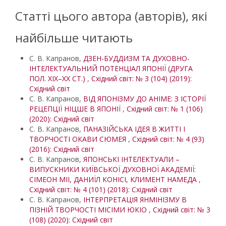
Статті цього автора (авторів), які
найбільше читають
С. В. Капранов,
ДЗЕН-БУДДИЗМ ТА ДУХОВНО-
ІНТЕЛЕКТУАЛЬНИЙ ПОТЕНЦІАЛ ЯПОНІЇ (ДРУГА
ПОЛ. ХІХ–ХХ СТ.)
,
Східний світ: № 3 (104) (2019):
Східний світ
С. В. Капранов,
ВІД ЯПОНІЗМУ ДО АНІМЕ: З ІСТОРІЇ
РЕЦЕПЦІЇ НІЦШЕ В ЯПОНІЇ
,
Східний світ: № 1 (106)
(2020): Східний світ
С. В. Капранов,
ПАНАЗІЙСЬКА ІДЕЯ В ЖИТТІ І
ТВОРЧОСТІ ОКАВИ СЮМЕЯ
,
Східний світ: № 4 (93)
(2016): Східний світ
С. В. Капранов,
ЯПОНСЬКІ ІНТЕЛЕКТУАЛИ –
ВИПУСКНИКИ КИЇВСЬКОЇ ДУХОВНОЇ АКАДЕМІЇ:
СІМЕОН МІІ, ДАНИЇЛ КОНІСІ, КЛИМЕНТ НАМЕДА
,
Східний світ: № 4 (101) (2018): Східний світ
С. В. Капранов,
ІНТЕРПРЕТАЦІЯ ЯНМІНІЗМУ В
ПІЗНІЙ ТВОРЧОСТІ МІСІМИ ЮКІО
,
Східний світ: № 3
(108) (2020): Східний світ