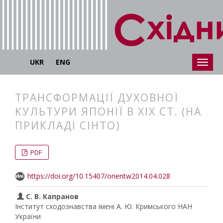
UKR
ENG
ТРАНСФОРМАЦІЇ ДУХОВНОЇ
КУЛЬТУРИ ЯПОНІЇ В ХІХ СТ. (НА
ПРИКЛАДІ СІНТО)
##plugins.themes.bootstrap3.articl
##plugins.themes.bootstrap3.article
PDF
https://doi.org/10.15407/orientw2014.04.028
С. В. Капранов
Інститут сходознавства імені А. Ю. Кримського НАН
України