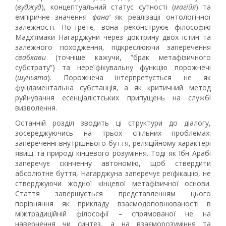
(
вуджуд
), концептуальний статус сутності (
магійя
) та
емпіричне значення
фана’
як реалізації онтологічної
залежності. По-третє, вона реконструює філософію
Мадх’ямаки Нагарджуни через доктрину двох істин та
залежного походження, підкреслюючи заперечення
свабхави
(точніше кажучи, “брак метафізичного
субстрату”) та нереїфікувальну функцію порожнечі
(
шуньята
). Порожнеча інтерпретується не як
фундаментальна субстанція, а як критичний метод
руйнування есенціалістських припущень на службі
визволення.
Останній розділ зводить ці структури до діалогу,
зосереджуючись на трьох спільних проблемах:
запереченні внутрішнього буття, реляційному характері
явищ та природі кінцевого розуміння. Тоді як Ібн Арабі
заперечує скінченну автономію, щоб ствердити
абсолютне буття, Нагарджуна заперечує реїфікацію, не
стверджуючи жодної кінцевої метафізичної основи.
Стаття завершується представленням цього
порівняння як прикладу взаємодоповнюваності в
міжтрадиційній філософії – спрямованої не на
навернення чи синтез, а на взаєморозуміння та