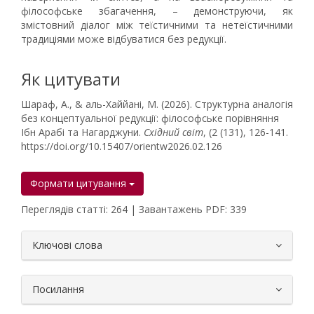
філософське збагачення, – демонструючи, як
змістовний діалог між теїстичними та нетеїстичними
традиціями може відбуватися без редукції.
Як цитувати
Шараф, А., & аль-Хаййані, М. (2026). Структурна аналогія
без концептуальної редукції: філософське порівняння
Ібн Арабі та Нагарджуни.
Східний світ
, (2 (131), 126-141.
https://doi.org/10.15407/orientw2026.02.126
Формати цитування
Переглядів статті: 264 | Завантажень PDF: 339
##plugins.themes.bootstrap3.article.
Ключові слова
Посилання