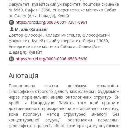
факультет, Кувейтський університет, поштова скринька
№ 5969, Сафат 13060, Університетське містечко Сабах
ас-Салем (Аль-Шададія), Кувейт
https://orcid.org/0000-0001-7301-0961
М. аль-Хаййані
Доктор філософії, Коледж мистецтв, філософський
факультет, Кувейтський університет, Сафат 13060,
Університетське містечко Сабах ас-Салем (Аль-
Шададія), Кувейт
https://orcid.org/0009-0006-6588-5630
Анотація
Пропонована стаття досліджує можливість
філософськи строгого діалогу між ісламом і буддизмом
через порівняльний аналіз онтологічних структур Ібн
Арабі та Нагарджуни. Замість того щоб прагнути
доктринального примирення чи метафізичного синтезу,
вона пропонує метод структурної аналогії без
концептуальної редукції, розпізнаючи паралельні
філософські стратегії, зберігаючи при цьому внутрішню