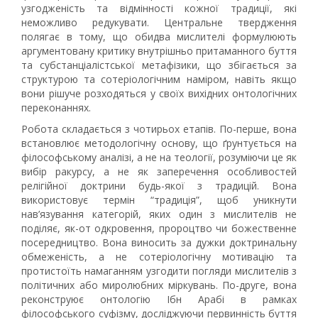
узгодженість та відмінності кожної традиції, які
неможливо редукувати. Центральне твердження
полягає в тому, що обидва мислителі формулюють
аргументовану критику внутрішньо притаманного буття
та субстанціалістської метафізики, що збігається за
структурою та сотеріологічним наміром, навіть якщо
вони рішуче розходяться у своїх вихідних онтологічних
переконаннях.
Робота складається з чотирьох етапів. По-перше, вона
встановлює методологічну основу, що ґрунтується на
філософському аналізі, а не на теології, розуміючи це як
вибір ракурсу, а не як заперечення особливостей
релігійної доктрини будь-якої з традицій. Вона
використовує термін “традиція”, щоб уникнути
нав’язування категорій, яких один з мислителів не
поділяє, як-от одкровення, пророцтво чи божественне
посередництво. Вона виносить за дужки доктринальну
обмеженість, а не сотеріологічну мотивацію та
протистоїть намаганням узгодити погляди мислителів з
політичних або миролюбних міркувань. По-друге, вона
реконструює онтологію Ібн Арабі в рамках
філософського суфізму, досліджуючи первинність буття