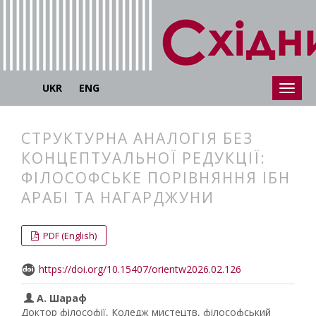
UKR
ENG
СТРУКТУРНА АНАЛОГІЯ БЕЗ
КОНЦЕПТУАЛЬНОЇ РЕДУКЦІЇ:
ФІЛОСОФСЬКЕ ПОРІВНЯННЯ ІБН
АРАБІ ТА НАГАРДЖУНИ
##plugins.themes.bootstrap3.articl
##plugins.themes.bootstrap3.article
PDF (English)
https://doi.org/10.15407/orientw2026.02.126
А. Шараф
Доктор філософії, Коледж мистецтв, філософський