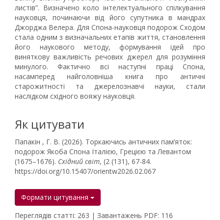
листів”. Визначено коло інтелектуального спілкування
науковця, починаючи від його супутника в мандрах
Джорджа Велера. Для Спона-науковця подорож Сходом
стала одним з визначальних етапів життя, становлення
його наукового методу, формування ідей про
виняткову важливість речових джерел для розуміння
минулого. Фактично всі наступні праці Спона,
насамперед найголовніша книга про античні
старожитності та джерелознавчі науки, стали
наслідком східного вояжу науковця.
Як цитувати
Папакін , Г. В. (2026). Торкаючись античних пам’яток:
подорож Якоба Спона Італією, Грецією та Левантом
(1675–1676).
Східний світ
, (2 (131), 67-84.
https://doi.org/10.15407/orientw2026.02.067
Формати цитування
Переглядів статті: 263 | Завантажень PDF: 116