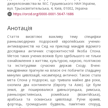
джерелознавства ім. М.С. Грушевського НАН України,
вул. Трьохсвятительська, 4, Київ, 01002, Україна
https://orcid.org/0000-0001-5647-1686
Анотація
Стаття висвітлює важливу тему специфіки
ранньомодерних подорожей європейських учених-
антикваріаністів на Схід на прикладі мандрів відомого
дослідника античних старожитностей Якоба Спона.
Метою таких учених вояжів було здебільшого не тільки
ознайомлення з життям, культурою, наукою, політикою
та інституціями сучасних держав Сходу. Вчені-
мандрівники прагнули на власні очі побачити спадщину
минулих цивілізацій, насамперед античної. Такою стала
мета Спона у подорожі, що тривала майже два роки,
охопила два континенти (Європу та Азію). Це були
землі, де поширювалися давньогрецька, римська,
ранньохристиянська, ромейська (візантійська),
арабська та османська цивілізації. Руїни храмів,
фортець, громадських будівель, пам’ятних споруд,