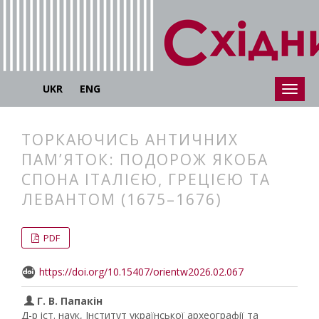
UKR
ENG
ТОРКАЮЧИСЬ АНТИЧНИХ
ПАМ’ЯТОК: ПОДОРОЖ ЯКОБА
СПОНА ІТАЛІЄЮ, ГРЕЦІЄЮ ТА
ЛЕВАНТОМ (1675–1676)
##plugins.themes.bootstrap3.articl
##plugins.themes.bootstrap3.article
PDF
https://doi.org/10.15407/orientw2026.02.067
Г. В. Папакін
Д-р іст. наук, Інститут української археографії та