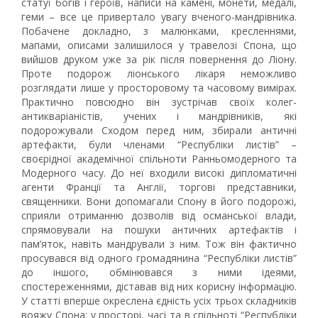
статуї богів і героїв, написи на камені, монети, медалі,
геми – все це привертало увагу вченого-мандрівника.
Побачене докладно, з малюнками, кресленнями,
мапами, описами залишилося у травелозі Спона, що
вийшов друком уже за рік після повернення до Ліону.
Проте подорож ліонського лікаря неможливо
розглядати лише у просторовому та часовому вимірах.
Практично повсюдно він зустрічав своїх колег-
антикваріаністів, учених і мандрівників, які
подорожували Сходом перед ним, збирали античні
артефакти, були членами “Республіки листів” –
своєрідної академічної спільноти Ранньомодерного та
Модерного часу. До неї входили високі дипломатичні
агенти Франції та Англії, торгові представники,
священники. Вони допомагали Спону в його подорожі,
сприяли отриманню дозволів від османської влади,
спрямовували на пошуки античних артефактів і
пам’яток, навіть мандрували з ним. Тож він фактично
просувався від одного громадянина “Республіки листів”
до іншого, обмінювався з ними ідеями,
спостереженнями, діставав від них корисну інформацію.
У статті вперше окреслена єдність усіх трьох складників
вояжу Спона: у просторі, часі та в спільноті “Республіки