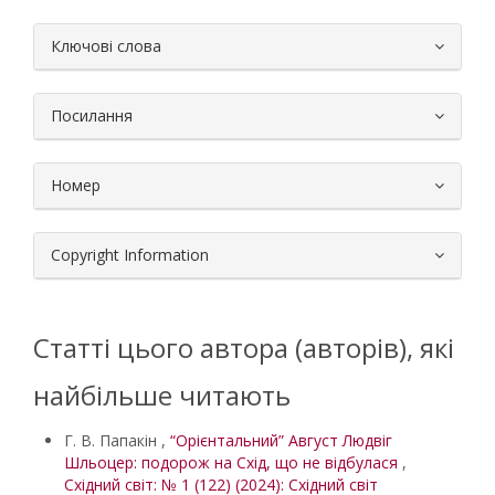
##plugins.themes.bootstrap3.article.
Ключові слова
Посилання
Номер
Copyright Information
Статті цього автора (авторів), які
найбільше читають
Г. В. Папакін ,
“Орієнтальний” Август Людвіг
Шльоцер: подорож на Схід, що не відбулася
,
Східний світ: № 1 (122) (2024): Східний світ