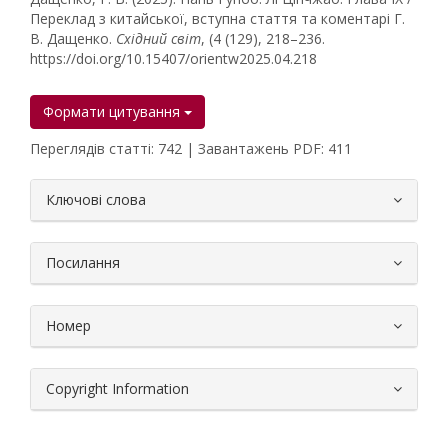
Переклад з китайської, вступна стаття та коментарі Г.
В. Дащенко.
Східний світ
, (4 (129), 218–236.
https://doi.org/10.15407/orientw2025.04.218
Формати цитування
Переглядів статті: 742 | Завантажень PDF: 411
##plugins.themes.bootstrap3.article.
Ключові слова
Посилання
Номер
Copyright Information