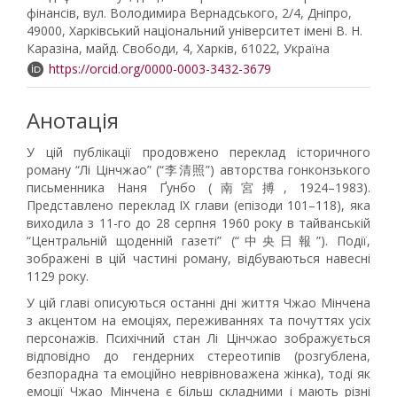
фінансів, вул. Володимира Вернадського, 2/4, Дніпро,
49000, Харківський національний університет імені В. Н.
Каразіна, майд. Свободи, 4, Харків, 61022, Україна
https://orcid.org/0000-0003-3432-3679
Анотація
У цій публікації продовжено переклад історичного
роману “Лі Цінчжао” (“李清照”) авторства гонконзького
письменника Наня Ґунбо (南宮搏, 1924–1983).
Представлено переклад IХ глави (епізоди 101–118), яка
виходила з 11-го до 28 серпня 1960 року в тайванській
“Центральній щоденній газеті” (“中央日報”). Події,
зображені в цій частині роману, відбуваються навесні
1129 року.
У цій главі описуються останні дні життя Чжао Мінчена
з акцентом на емоціях, переживаннях та почуттях усіх
персонажів. Психічний стан Лі Цінчжао зображується
відповідно до гендерних стереотипів (розгублена,
безпорадна та емоційно неврівноважена жінка), тоді як
емоції Чжао Мінчена є більш складними і мають різні