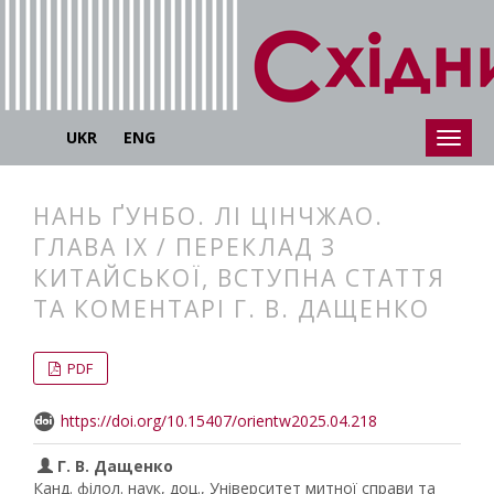
UKR
ENG
НАНЬ ҐУНБО. ЛІ ЦІНЧЖАО.
ГЛАВА ІХ / ПЕРЕКЛАД З
КИТАЙСЬКОЇ, ВСТУПНА СТАТТЯ
ТА КОМЕНТАРІ Г. В. ДАЩЕНКО
##plugins.themes.bootstrap3.articl
##plugins.themes.bootstrap3.article
PDF
https://doi.org/10.15407/orientw2025.04.218
Г. В. Дащенко
Канд. філол. наук, доц., Університет митної справи та