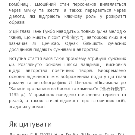
комбінації. Емоційний стан персонажів виявляється
через міміку та жести, а також передається через
діалоги, які відіграють ключову роль у розкритті
образів.
У цій главі Нань Ґунбо наводить 2 повних
ци
на мелодію
“Хвилі, що миють пісок” (“浪淘沙”), авторкою яких він
зазначає Лі Цінчжао. Однак більшість сучасних
дослідників піддають сумнівам її авторство.
Вступна стаття висвітлює проблему атрибуції сунських
ци
. Розглянуто основні шляхи валідизації висновків
щодо авторства поетичних творів. Виокремлено
основні відмінності між зображенням подій у цій главі
роману та автобіографією Лі Цінчжао «Післямова до
“Записів про написи на бронзі та каменях”» (“金石錄後序”,
1135 p.). У примітках наведено пояснення термінів та
реалій, а також стислі відомості про історичних осіб,
згаданих у романі.
Як цитувати
Дащенко, Г. В. (2025). Нань Ґунбо. Лі Цінчжао. Глава ІХ /