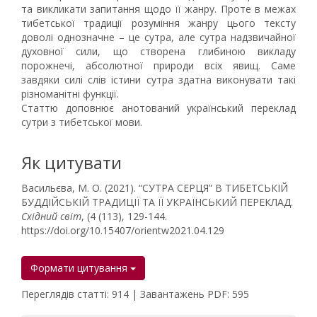
та викликати запитання щодо її жанру. Проте в межах
тибетської традиції розуміння жанру цього тексту
доволі однозначне – це сутра, але сутра надзвичайної
духовної сили, що створена глибиною викладу
порожнечі, абсолютної природи всіх явищ. Саме
завдяки силі слів істини сутра здатна виконувати такі
різноманітні функції.
Статтю доповнює анотований український переклад
сутри з тибетської мови.
Як цитувати
Васильєва, М. О. (2021). “СУТРА СЕРЦЯ” В ТИБЕТСЬКІЙ
БУДДІЙСЬКІЙ ТРАДИЦІЇ ТА ЇЇ УКРАЇНСЬКИЙ ПЕРЕКЛАД.
Східний світ
, (4 (113), 129-144.
https://doi.org/10.15407/orientw2021.04.129
Формати цитування
Переглядів статті: 914 | Завантажень PDF: 595