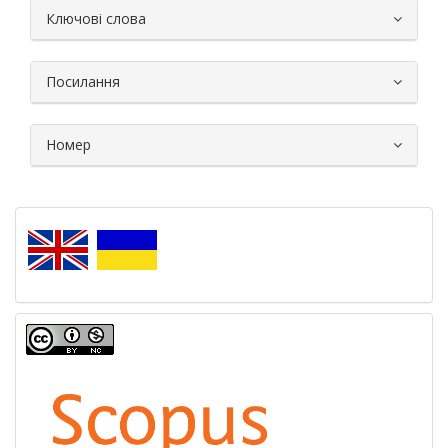
##plugins.themes.bootstrap3.article.
Ключові слова
Посилання
Номер