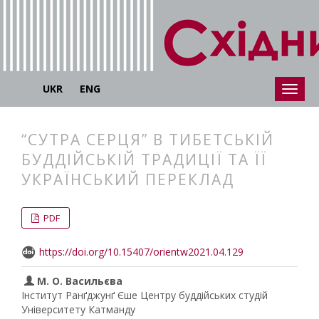
UKR
ENG
“СУТРА СЕРЦЯ” В ТИБЕТСЬКІЙ
БУДДІЙСЬКІЙ ТРАДИЦІЇ ТА ЇЇ
УКРАЇНСЬКИЙ ПЕРЕКЛАД
##plugins.themes.bootstrap3.articl
##plugins.themes.bootstrap3.article
PDF
https://doi.org/10.15407/orientw2021.04.129
М. О. Васильєва
Інститут Ранґджунґ Єше Центру буддійських студій
Університету Катманду