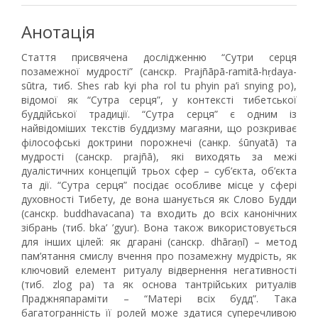
Анотація
Стаття присвячена дослідженню “Сутри серця
позамежної мудрості” (санскр. Prajñāpā-ramitā-hṛdaya-
sūtra, тиб. Shes rab kyi pha rol tu phyin pa’i snying po),
відомої як “Сутра серця”, у контексті тибетської
буддійської традиції. “Сутра серця” є одним із
найвідоміших текстів буддизму магаяни, що розкриває
філософські доктрини порожнечі (санкр. śūnyatā) та
мудрості (санскр. prajñā), які виходять за межі
дуалістичних концепцій трьох сфер – суб’єкта, об’єкта
та дії. “Сутра серця” посідає особливе місце у сфері
духовності Тибету, де вона шанується як Слово Будди
(санскр. buddhavacana) та входить до всіх канонічних
зібрань (тиб. bka’ ’gyur). Вона також використовується
для інших цілей: як дгарані (санскр. dhāraṇī) – метод
пам’ятання смислу вчення про позамежну мудрість, як
ключовий елемент ритуалу відвернення негативності
(тиб. zlog pa) та як основа тантрійських ритуалів
Праджняпараміти – “Матері всіх будд”. Така
багатогранність її ролей може здатися суперечливою