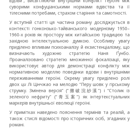
вдови”, висвітлюючи внутрішній конфлікт героїні між
суворими конфуціанськими нормами вдівства та її
тілесними потребами, страхом старіння та самотності.
У вступній статті ця частина роману досліджується в
контексті гонконзько-тайванського модернізму 1950–
1960-х років як простору між китайською традицією та
західною інтелектуальною думкою. Особливу увагу
приділено впливам психоаналізу й екзистенціалізму, що
визначають художню стратегію Наня Ґунбо.
Проаналізовано стратегію множинної фокалізації, яку
використовує автор для демонстрації конфлікту між
нормативною моделлю поведінки вдови і внутрішніми
переживаннями героїні. Окрему увагу приділено ролі
двох
ци
Лі Цінчжао на мелодію “Перу шовк у гірському
струмку. Змінена версія” (“攤破浣紗溪”) і “Столик із
зеленого нефриту” (“青玉案”) як інтертекстуальних
маркерів внутрішньої еволюції героїні.
У примітках наведено пояснення термінів та реалій, а
також стислі відомості про історичних осіб, згаданих у
романі.