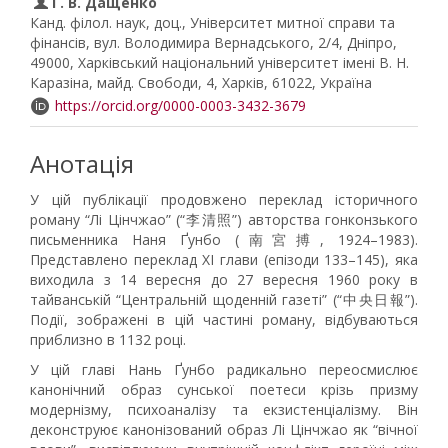
Г. В. Дащенко
Канд. філол. наук, доц., Університет митної справи та
фінансів, вул. Володимира Вернадського, 2/4, Дніпро,
49000, Харківський національний університет імені В. Н.
Каразіна, майд. Свободи, 4, Харків, 61022, Україна
https://orcid.org/0000-0003-3432-3679
Анотація
У цій публікації продовжено переклад історичного
роману “Лі Цінчжао” (“李清照”) авторства гонконзького
письменника Наня Ґунбо (南宮搏, 1924–1983).
Представлено переклад ХІ глави (епізоди 133–145), яка
виходила з 14 вересня до 27 вересня 1960 року в
тайванській “Центральній щоденній газеті” (“中央日報”).
Події, зображені в цій частині роману, відбуваються
приблизно в 1132 році.
У цій главі Нань Ґунбо радикально переосмислює
канонічний образ сунської поетеси крізь призму
модернізму, психоаналізу та екзистенціалізму. Він
деконструює канонізований образ Лі Цінчжао як “вічної