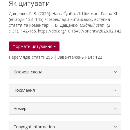
Як цитувати
Дащенко, Г. В. (2026). Нань Ґунбо. Лі Цінчжао. Глава ХІ
(епізоди 133–145) / Переклад з китайської, вступна
стаття та коментарі Г. В. Дащенко.
Східний світ
, (2
(131), 142-165. https://doi.org/10.15407/orientw2026.02.142
Формати цитування
Переглядів статті: 255 | Завантажень PDF: 122
##plugins.themes.bootstrap3.article.
Ключові слова
Посилання
Номер
Copyright Information