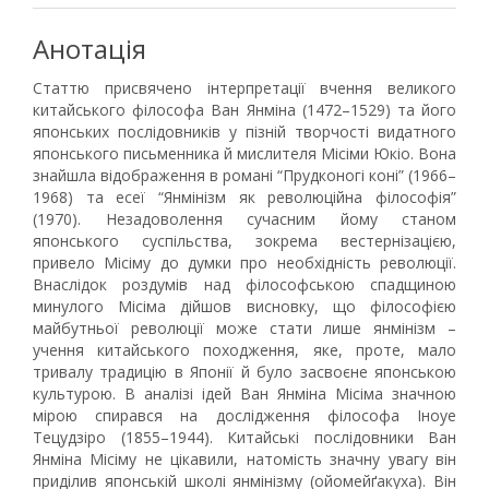
Анотація
Статтю присвячено інтерпретації вчення великого
китайського філософа Ван Янміна (1472–1529) та його
японських послідовників у пізній творчості видатного
японського письменника й мислителя Місіми Юкіо. Вона
знайшла відображення в романі “Прудконогі коні” (1966–
1968) та есеї “Янмінізм як революційна філософія”
(1970). Незадоволення сучасним йому станом
японського суспільства, зокрема вестернізацією,
привело Місіму до думки про необхідність революції.
Внаслідок роздумів над філософською спадщиною
минулого Місіма дійшов висновку, що філософією
майбутньої революції може стати лише янмінізм –
учення китайського походження, яке, проте, мало
тривалу традицію в Японії й було засвоєне японською
культурою. В аналізі ідей Ван Янміна Місіма значною
мірою спирався на дослідження філософа Іноуе
Тецудзіро (1855–1944). Китайські послідовники Ван
Янміна Місіму не цікавили, натомість значну увагу він
приділив японській школі янмінізму (ойомейґакуха). Він