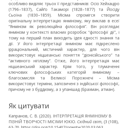
особливо виділяє трьох її представників: Осіо Хейхаціро
(1796–1837), Сайґо Такаморі (1828–1877) та Йосіду
Сьоїна (1830–1859). Місіма спромігся створити
оригінальну інтерпретацію янмінізму, яку виклав в есеї
“Янмінізм як революційна філософія”. Він розглядає
янмінізм у контексті власних розробок “філософії дії”, і
тому на перший план виходить ідея єдності знання та
дії. У його інтерпретації янмінізм має підкреслено
ірраціональний, містичний характер, для чого він
використовує ніцшеанські поняття “діонісійського” та
“активного нігілізму”. Отже, його інтерпретація має
ніцшеанський характер. Крім того, у тлумаченні
ключових філософських категорій янмінізму –
благосмислія та Великої Порожнечі – Місіма
використовує терміни, запозичені з індійської філософії,
причому не з буддизму, а з упанішад (Брахман, атман).
Як цитувати
Капранов, С. В. (2020). ІНТЕРПРЕТАЦІЯ ЯНМІНІЗМУ В
ПІЗНІЙ ТВОРЧОСТІ МІСІМИ ЮКІО.
Східний світ
, (3 (108),
63-70. https://doi.org/10.15407/orientw2020.03.063