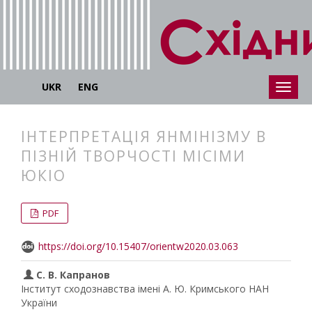
UKR
ENG
ІНТЕРПРЕТАЦІЯ ЯНМІНІЗМУ В
ПІЗНІЙ ТВОРЧОСТІ МІСІМИ
ЮКІО
##plugins.themes.bootstrap3.articl
##plugins.themes.bootstrap3.article
PDF
https://doi.org/10.15407/orientw2020.03.063
С. В. Капранов
Інститут сходознавства імені А. Ю. Кримського НАН
України