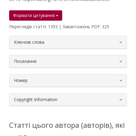
Формати цитування
Переглядів статті: 1393 | Завантажень PDF: 325
##plugins.themes.bootstrap3.article.
Ключові слова
Посилання
Номер
Copyright Information
Статті цього автора (авторів), які