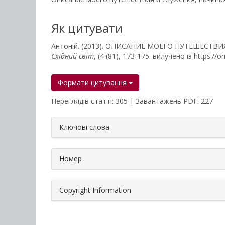
Як цитувати
Антоній. (2013). ОПИСАНИЕ МОЕГО ПУТЕШЕСТВИЯ
Східний світ
, (4 (81), 173-175. вилучено із https://o
Формати цитування
Переглядів статті: 305 | Завантажень PDF: 227
##plugins.themes.bootstrap3.a
Ключові слова
Номер
Copyright Information