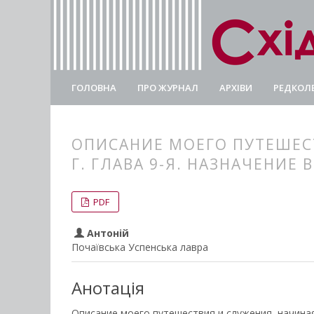
ГОЛОВНА
ПРО ЖУРНАЛ
АРХІВИ
РЕДКОЛЕ
ОПИСАНИЕ МОЕГО ПУТЕШЕСТВ
Г. ГЛАВА 9-Я. НАЗНАЧЕНИЕ 
##plugins.themes.bootstrap3.
##plugins.themes.bootstrap3.a
PDF
Антоній
Почаївська Успенська лавра
Анотація
Описание моего путешествия и служения, начиная с