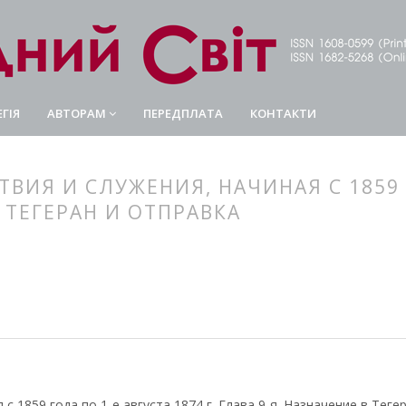
ГІЯ
АВТОРАМ
ПЕРЕДПЛАТА
КОНТАКТИ
ИЯ И СЛУЖЕНИЯ, НАЧИНАЯ С 1859 Г
В ТЕГЕРАН И ОТПРАВКА
article.main##
rticle.sidebar##
 1859 года по 1-е августа 1874 г. Глава 9-я. Назначение в Тегер