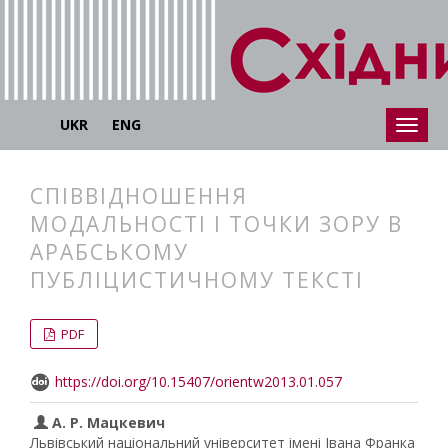
UKR
ENG
СПІВВІДНОШЕННЯ
МОДАЛЬНОСТІ І ТОЧКИ ЗОРУ В
АРАБСЬКОМУ
ПУБЛІЦИСТИЧНОМУ ТЕКСТІ
##plugins.themes.bootstrap3.articl
##plugins.themes.bootstrap3.article
PDF
https://doi.org/10.15407/orientw2013.01.057
А. Р. Мацкевич
Львівський національний університет імені Івана Франка