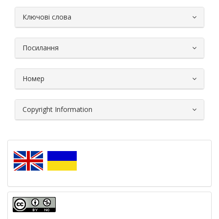
##plugins.themes.bootstrap3.article.
Ключові слова
Посилання
Номер
Copyright Information