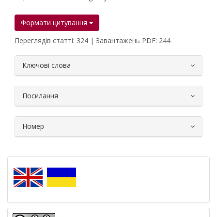
Формати цитування
Переглядів статті: 324 | Завантажень PDF: 244
##plugins.themes.bootstrap3.article.
Ключові слова
Посилання
Номер