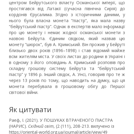
центром Бейрутського вілаєту Османської імперії, що
простягався від Латакії (сучасна північна Сирія) до
кордонів Єрусалима. Згідно з історичними даними, у
нього була власна монета “піастр”, яка мала назву
“бейрутський піастр”. Однак в експертів мало інформації
про цю монету і немає жодної османської монети з
назвою Бейрута. Єдиним свідком, який назвав цю
монету “шюрок”, був А. Кримський. Він прожив у Бейруті
близько двох років (1896–1898) і став відомий майже
всім жителям міста. У своїх листах до родини в Україні і
в одному з його оповідань А. Кримський розповів про
складну грошову систему Бейрута та “бейрутський
піастр” у 1896 р. Інший свідок, А. Унсі, говорив про те ж
через 13 років по тому, що наводить на думку, що ця
монета перебувала в грошовому обігу до Першої
світової війни.
Як цитувати
Раеф, І. (2021). У ПОШУКАХ ВТРАЧЕНОГО ПІАСТРА
(НАРИС).
Східний світ
, (2 (111), 208-213. вилучено із
https://oriental-world.org.ua/journal/article/view/49