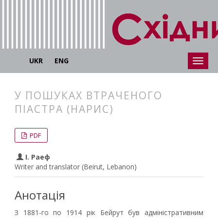
UKR
ENG
У ПОШУКАХ ВТРАЧЕНОГО
ПІАСТРА (НАРИС)
##plugins.themes.bootstrap3.articl
##plugins.themes.bootstrap3.article
PDF
І. Раеф
Writer and translator (Beirut, Lebanon)
Анотація
З 1881-го по 1914 рік Бейрут був адміністративним