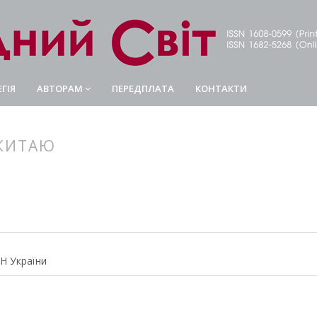
ГІЯ
АВТОРАМ
ПЕРЕДПЛАТА
КОНТАКТИ
 КИТАЮ
article.main##
rticle.sidebar##
АН України