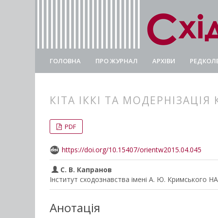
ГОЛОВНА
ПРО ЖУРНАЛ
АРХІВИ
РЕДКОЛЕ
КІТА ІККІ ТА МОДЕРНІЗАЦІЯ
##plugins.themes.bootstrap3.
##plugins.themes.bootstrap3.a
PDF
https://doi.org/10.15407/orientw2015.04.045
С. В. Капранов
Інститут сходознавства імені А. Ю. Кримського Н
Анотація