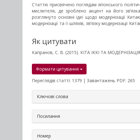
Статтю присвячено поглядам японського політично
мислителя, де зроблено акцент на його зв’язка
розглянуто основні ідеї щодо модернізації Китаю
модернізації та її шляхів, зв’язку модернізації Кита
Як цитувати
Капранов, С. В. (2015). КІТА ІККІ ТА МОДЕРНІЗАЦ
Формати цитування
Переглядів статті: 1379 | Завантажень PDF: 265
##plugins.themes.bootstrap3.a
Ключові слова
Посилання
Номер