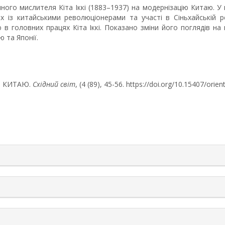
го мислителя Кіта Іккі (1883–1937) на модернізацію Китаю. У 
х із китайськими революціонерами та участі в Сіньхайській р
 в головних працях Кіта Іккі. Показано зміни його поглядів н
ю та Японії.
ІЯ КИТАЮ.
Східний світ
, (4 (89), 45-56. https://doi.org/10.15407/ori
rticle.details##