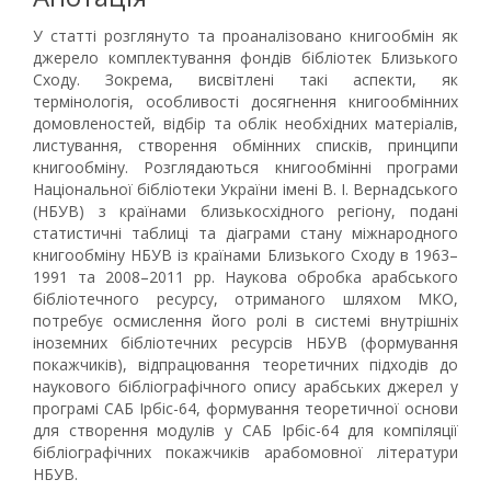
У статті розглянуто та проаналізовано книгообмін як
джерело комплектування фондів бібліотек Близького
Сходу. Зокрема, висвітлені такі аспекти, як
термінологія, особливості досягнення книгообмінних
домовленостей, відбір та облік необхідних матеріалів,
листування, створення обмінних списків, принципи
книгообміну. Розглядаються книгообмінні програми
Національної бібліотеки України імені В. І. Вернадського
(НБУВ) з країнами близькосхідного регіону, подані
статистичні таблиці та діаграми стану міжнародного
книгообміну НБУВ із країнами Близького Сходу в 1963–
1991 та 2008–2011 рр. Наукова обробка арабського
бібліотечного ресурсу, отриманого шляхом МКО,
потребує осмислення його ролі в системі внутрішніх
іноземних бібліотечних ресурсів НБУВ (формування
покажчиків), відпрацювання теоретичних підходів до
наукового бібліографічного опису арабських джерел у
програмі САБ Ірбіс-64, формування теоретичної основи
для створення модулів у САБ Ірбіс-64 для компіляції
бібліографічних покажчиків арабомовної літератури
НБУВ.