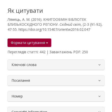
Як цитувати
Лямець, А. М. (2016). КНИГООБМІН БІБЛІОТЕК
БЛИЗЬКОСХІДНОГО РЕГІОНУ.
Східний світ
, (2-3 (91-92),
47-55. https://doi.org/10.15407/orientw2016.02.047
Формати цитування
Переглядів статті: 442 | Завантажень PDF: 250
##plugins.themes.bootstrap3.article.
Ключові слова
Посилання
Номер
Copyright Information