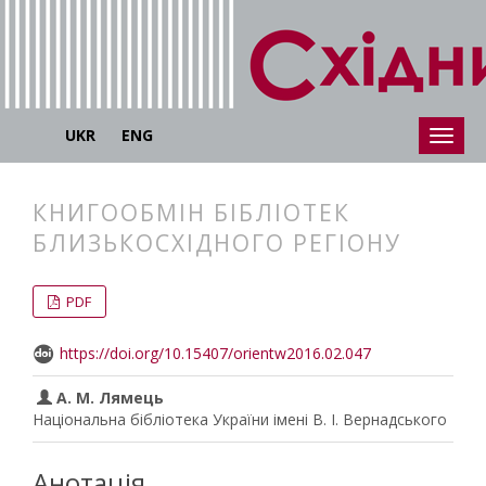
UKR
ENG
КНИГООБМІН БІБЛІОТЕК
БЛИЗЬКОСХІДНОГО РЕГІОНУ
##plugins.themes.bootstrap3.articl
##plugins.themes.bootstrap3.article
PDF
https://doi.org/10.15407/orientw2016.02.047
А. М. Лямець
Національна бібліотека України імені В. І. Вернадського
Анотація