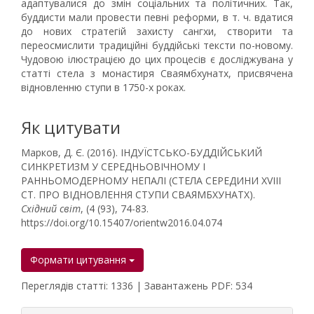
адаптувалися до змін соціальних та політичних. Так,
буддисти мали провести певні реформи, в т. ч. вдатися
до нових стратегій захисту сангхи, створити та
переосмислити традиційні буддійські тексти по-новому.
Чудовою ілюстрацією до цих процесів є досліджувана у
статті стела з монастиря Сваямбхунатх, присвячена
відновленню ступи в 1750-х роках.
Як цитувати
Марков, Д. Є. (2016). ІНДУЇСТСЬКО-БУДДІЙСЬКИЙ
СИНКРЕТИЗМ У СЕРЕДНЬОВІЧНОМУ І
РАННЬОМОДЕРНОМУ НЕПАЛІ (СТЕЛА СЕРЕДИНИ XVIII
СТ. ПРО ВІДНОВЛЕННЯ СТУПИ СВАЯМБХУНАТХ).
Східний світ
, (4 (93), 74-83.
https://doi.org/10.15407/orientw2016.04.074
Формати цитування
Переглядів статті: 1336 | Завантажень PDF: 534