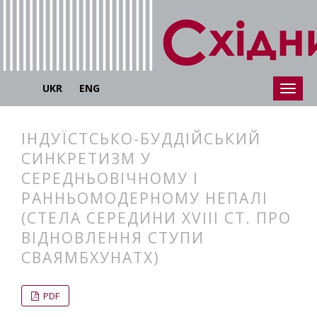
UKR
ENG
ІНДУЇСТСЬКО-БУДДІЙСЬКИЙ
СИНКРЕТИЗМ У
СЕРЕДНЬОВІЧНОМУ І
РАННЬОМОДЕРНОМУ НЕПАЛІ
(СТЕЛА СЕРЕДИНИ XVIII СТ. ПРО
ВІДНОВЛЕННЯ СТУПИ
СВАЯМБХУНАТХ)
##plugins.themes.bootstrap3.articl
##plugins.themes.bootstrap3.article
PDF