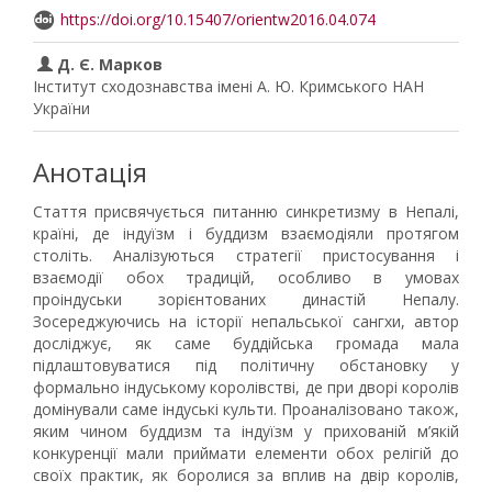
https://doi.org/10.15407/orientw2016.04.074
Д. Є. Марков
Інститут сходознавства імені А. Ю. Кримського НАН
України
Анотація
Стаття присвячується питанню синкретизму в Непалі,
країні, де індуїзм і буддизм взаємодіяли протягом
століть. Аналізуються стратегії пристосування і
взаємодії обох традицій, особливо в умовах
проіндуськи зорієнтованих династій Непалу.
Зосереджуючись на історії непальської сангхи, автор
досліджує, як саме буддійська громада мала
підлаштовуватися під політичну обстановку у
формально індуському королівстві, де при дворі королів
домінували саме індуські культи. Проаналізовано також,
яким чином буддизм та індуїзм у прихованій м’якій
конкуренції мали приймати елементи обох релігій до
своїх практик, як боролися за вплив на двір королів,