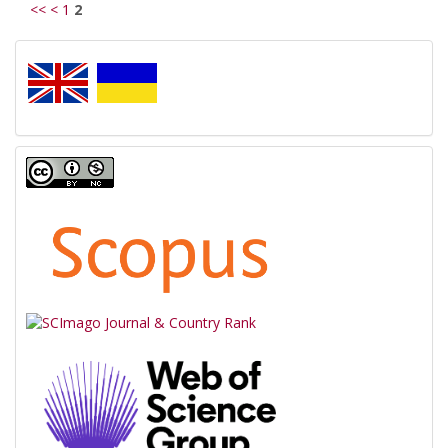
<<
<
1
2