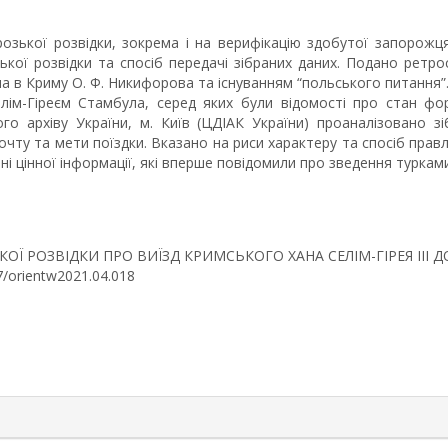
озької розвідки, зокрема і на верифікацію здобутої запорожц
кої розвідки та спосіб передачі зібраних даних. Подано ретро
ла в Криму О. Ф. Никифорова та існуванням “польського питання”
лім-Гіреєм Стамбула, серед яких були відомості про стан фо
го архіву України, м. Київ (ЦДІАК України) проаналізовано
чту та мети поїздки. Вказано на риси характеру та спосіб правлі
і цінної інформації, які вперше повідомили про зведення туркам
ЬКОЇ РОЗВІДКИ ПРО ВИЇЗД КРИМСЬКОГО ХАНА СЕЛІМ-ГІРЕЯ ІІІ Д
407/orientw2021.04.018
rticle.details##