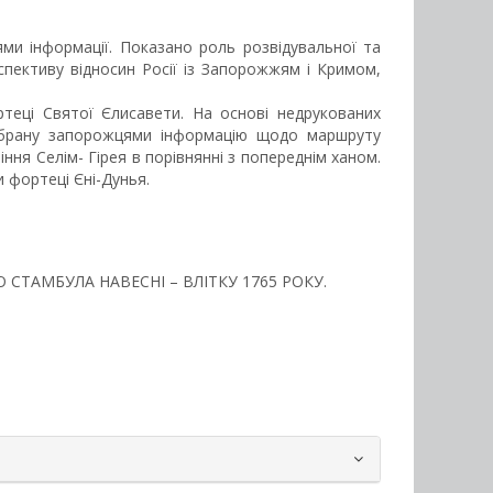
ями інформації. Показано роль розвідувальної та
спективу відносин Росії із Запорожжям і Кримом,
.
ртеці Святої Єлисавети. На основі недрукованих
 зібрану запорожцями інформацію щодо маршруту
ння Селім- Гірея в порівнянні з попереднім ханом.
и фортеці Єні-Дунья.
О СТАМБУЛА НАВЕСНІ – ВЛІТКУ 1765 РОКУ.