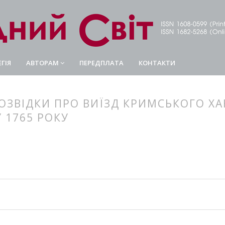
ГІЯ
АВТОРАМ
ПЕРЕДПЛАТА
КОНТАКТИ
ЗВІДКИ ПРО ВИЇЗД КРИМСЬКОГО ХАНА
 1765 РОКУ
article.main##
rticle.sidebar##