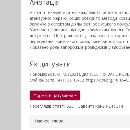
Анотація
У статті вказується на важливість роботи запор
агентурної мережі Коша; розкрито методи козаць
включно з аспектом діяльності російського консу
З’ясовано причини відвідин кримським ханом Се
документів Центрального державного історично
пересування кримського хана, чисельності його по
Показано роль запорожців-розвідників у здобуванн
Як цитувати
Пономарьов, О. М. (2021). ДОНЕСЕННЯ ЗАПОРОЗ
Східний світ
, (4 (113), 18-32. https://doi.org/10.15
Формати цитування
Переглядів статті: 520 | Завантажень PDF: 314
##plugins.themes.bootstrap3.a
Ключові слова