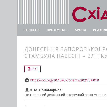
ГОЛОВНА
ПРО ЖУРНАЛ
АРХІВИ
РЕДКОЛЕ
ДОНЕСЕННЯ ЗАПОРОЗЬКОЇ РО
СТАМБУЛА НАВЕСНІ – ВЛІТКУ
##plugins.themes.bootstrap3.
##plugins.themes.bootstrap3.a
PDF
https://doi.org/10.15407/orientw2021.04.018
О. М. Пономарьов
Центральний державний історичний архів України