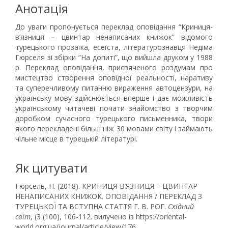
Анотація
До уваги пропонується переклад оповідання “Криниця-
в’язниця – цвинтар ненаписаних книжок” відомого
турецького прозаїка, есеїста, літературознавця Недіма
Гюрселя зі збірки “На допиті”, що вийшла друком у 1988
р. Переклад оповідання, присвяченого роздумам про
мистецтво створення оповідної реальності, наративу
та суперечливому питанню вираження автоцензури, на
українську мову здійснюється вперше і дає можливість
українському читачеві почати знайомство з творчим
доробком сучасного турецького письменника, твори
якого перекладені більш ніж 30 мовами світу і займають
чільне місце в турецькій літературі.
Як цитувати
Гюрсель, Н. (2018). КРИНИЦЯ-В’ЯЗНИЦЯ – ЦВИНТАР
НЕНАПИСАНИХ КНИЖОК. ОПОВІДАННЯ / ПЕРЕКЛАД З
ТУРЕЦЬКОЇ ТА ВСТУПНА СТАТТЯ Г. В. РОГ.
Східний
світ
, (3 (100), 106-112. вилучено із https://oriental-
world.org.ua/journal/article/view/176