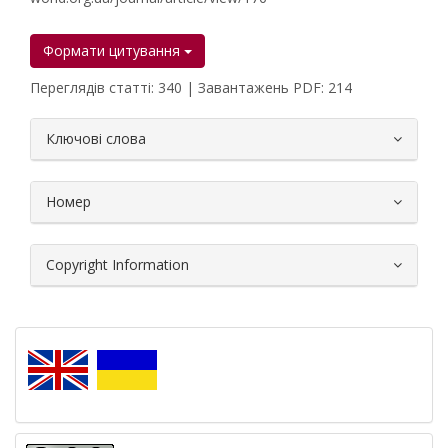
Формати цитування
Переглядів статті: 340 | Завантажень PDF: 214
##plugins.themes.bootstrap3.article.
Ключові слова
Номер
Copyright Information