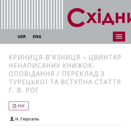
UKR
ENG
КРИНИЦЯ-В’ЯЗНИЦЯ – ЦВИНТАР
НЕНАПИСАНИХ КНИЖОК.
ОПОВІДАННЯ / ПЕРЕКЛАД З
ТУРЕЦЬКОЇ ТА ВСТУПНА СТАТТЯ
Г. В. РОГ
##plugins.themes.bootstrap3.articl
##plugins.themes.bootstrap3.article
PDF
Н. Гюрсель