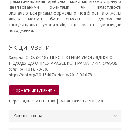
граматичних явищ арабської мови ми маємо справу з
ідеалізованими об’єктами, чиї властивості
визначаються рисами формальної подібності, а отже, ці
явища можуть бути описані за допомогою
спекулятивних умовиводів, що мають умоглядне
походження.
Як цитувати
Хамрай, О. О. (2018). ПЕРСПЕКТИВИ УМОГЛЯДНОГО
ПІДХОДУ ДО ОПИСУ АРАБСЬКОЇ ГРАМАТИКИ.
Східний
світ
, (4 (101), 78-88.
https://doi.org/10.15407/orientw2018.04.078
Формати цитування
Переглядів статті: 1048 | Завантажень PDF: 278
##plugins.themes.bootstrap3.article.
Ключові слова