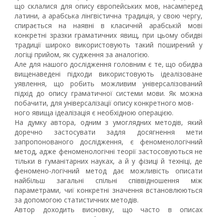
що склалися для опису європейських мов, насамперед
латини, а арабська лінгвістична традиція, у свою чергу,
спирається на наявні в класичній арабській мові
конкретні зразки граматичних явищ, при цьому обидві
традиції широко використовують такий поширений у
логіці прийом, як судження за аналогією.
Але для нашого дослідження головним є те, що обидва
вищенаведені підходи використовують ідеалізоване
уявлення, що робить можливим універсалізований
підхід до опису граматичної системи мови. Як можна
побачити, для універсалізації опису конкретного мов-
ного явища ідеалізація є необхідною операцією.
На думку автора, одним з умоглядних методів, який
доречно застосувати задля досягнення мети
запропонованого дослідження, є феноменологічний
метод, адже феноменологічні теорії застосовуються не
тільки в гуманітарних науках, а й у фізиці й техніці, де
феномено-логічний метод дає можливість описати
найбільш загальні спільні співвідношення між
параметрами, чиї конкретні значення встановлюються
за допомогою статистичних методів.
Автор доходить висновку, що часто в описах