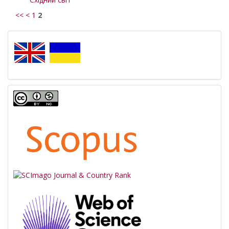
<<
<
1
2