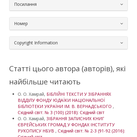
Посилання
Номер
Copyright Information
Статті цього автора (авторів), які
найбільше читають
О. О. Хамрай,
БІБЛІЙНІ ТЕКСТИ У ЗІБРАННЯХ
ВІДДІЛУ ФОНДУ ЮДАЇКИ НАЦІОНАЛЬНОЇ
БІБЛІОТЕКИ УКРАЇНИ ІМ. В. ВЕРНАДСЬКОГО
,
Східний світ: № 3 (100) (2018): Східний світ
О. О. Хамрай,
ЗІБРАННЯ ЗАПИСНИХ КНИГ
ЄВРЕЙСЬКИХ ГРОМАД У ФОНДАХ ІНСТИТУТУ
РУКОПИСУ НБУВ
,
Східний світ: № 2-3 (91-92 (2016):
Східний світ