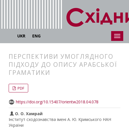
UKR
ENG
ПЕРСПЕКТИВИ УМОГЛЯДНОГО
ПІДХОДУ ДО ОПИСУ АРАБСЬКОЇ
ГРАМАТИКИ
##plugins.themes.bootstrap3.articl
##plugins.themes.bootstrap3.article
PDF
https://doi.org/10.15407/orientw2018.04.078
О. О. Хамрай
Інститут сходознавства імені А. Ю. Кримського НАН
України