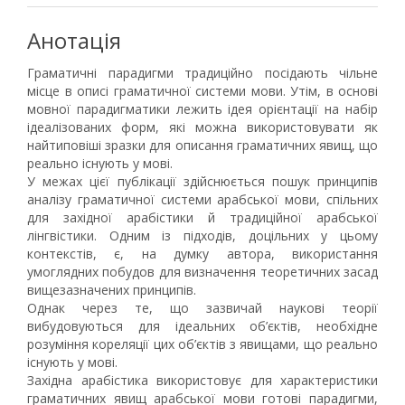
Анотація
Граматичні парадигми традиційно посідають чільне
місце в описі граматичної системи мови. Утім, в основі
мовної парадигматики лежить ідея орієнтації на набір
ідеалізованих форм, які можна використовувати як
найтиповіші зразки для описання граматичних явищ, що
реально існують у мові.
У межах цієї публікації здійснюється пошук принципів
аналізу граматичної системи арабської мови, спільних
для західної арабістики й традиційної арабської
лінгвістики. Одним із підходів, доцільних у цьому
контекстів, є, на думку автора, використання
умоглядних побудов для визначення теоретичних засад
вищезазначених принципів.
Однак через те, що зазвичай наукові теорії
вибудовуються для ідеальних об’єктів, необхідне
розуміння кореляції цих об’єктів з явищами, що реально
існують у мові.
Західна арабістика використовує для характеристики
граматичних явищ арабської мови готові парадигми,